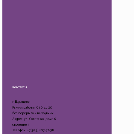
Контакты
г. Щелково:
Режим работы: С 10 до 20
без перерыва и выходных.
Адрес: ул. Советская дом 16
строение 1
Телефон: +7(925)807-72-58