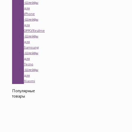
-Шлейфы
для
iPhone
-Шлейфы
для
OPPO/Realme
-Шлейфы
для
Samsung
-Шлейфы
для
Tecno
-Шлейфы
для
Xiaomi
Популярные
товары