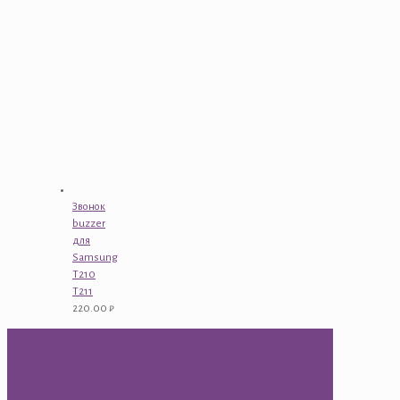
Звонок
buzzer
для
Samsung
T210
T211
220.00
₽