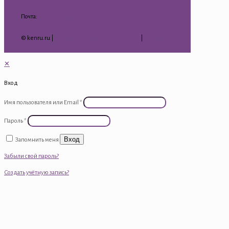
Почта:
kenru75@mail.ru
© kenru.ru |
Политика конфиденциальности
|
Гарантия
на товар
✕
Вход
Имя пользователя или Email
*
Пароль
*
Вход
Запомнить меня
Забыли свой пароль?
Создать учётную запись?