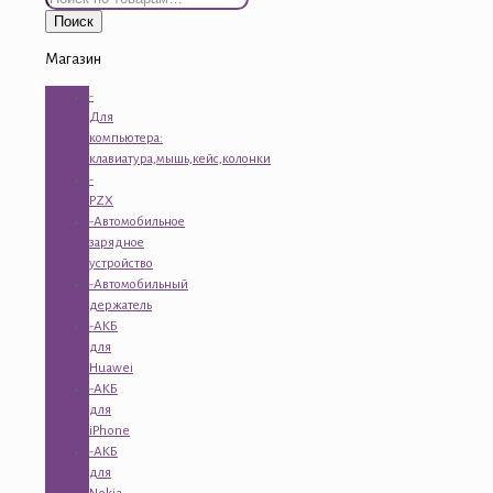
Поиск
Магазин
-
Для
компьютера:
клавиатура,мышь,кейс,колонки
-
PZX
-Автомобильное
зарядное
устройство
-Автомобильный
держатель
-АКБ
для
Huawei
-АКБ
для
iPhone
-АКБ
для