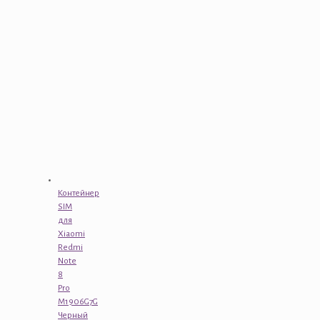
Контейнер
SIM
для
Xiaomi
Redmi
Note
8
Pro
M1906G7G
Черный