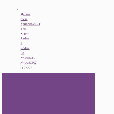
Датчик
света
приближения
для
Xiaomi
Redmi
8
Redmi
8A
M1908C3IG
M1908C3KG
150.00
₽