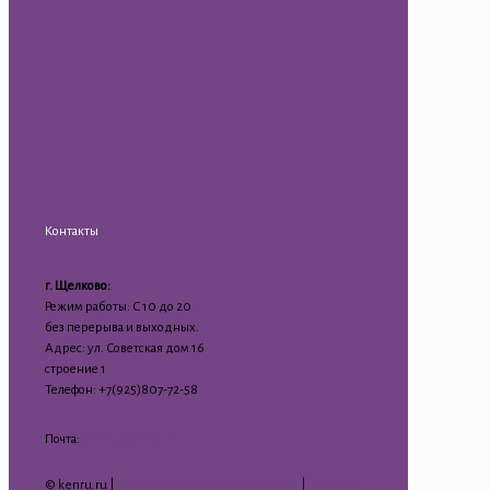
Контакты
г. Щелково:
Режим работы: С 10 до 20
без перерыва и выходных.
Адрес: ул. Советская дом 16
строение 1
Телефон: +7(925)807-72-58
Почта:
kenru75@mail.ru
© kenru.ru |
Политика конфиденциальности
|
Гарантия