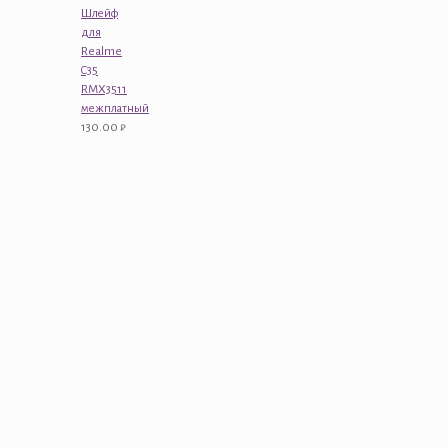
Шлейф
для
Realme
C35
RMX3511
межплатный
130.00
₽