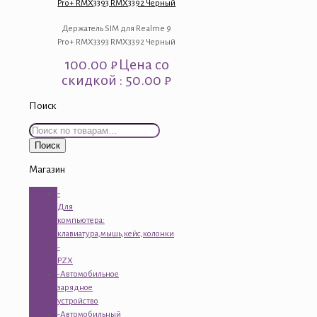
Pro+ RMX3393 RMX3392 Черный
Держатель SIM для Realme 9
Pro+ RMX3393 RMX3392 Черный
100.00
₽
Цена со
скидкой : 50.00 ₽
Поиск
Искать:
Поиск
Магазин
-
Для
компьютера:
клавиатура,мышь,кейс,колонки
-
PZX
-Автомобильное
зарядное
устройство
-Автомобильный