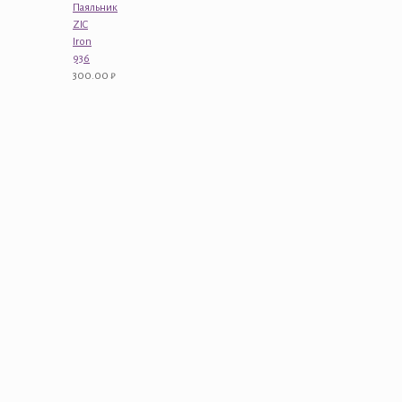
Паяльник
ZIC
Iron
936
300.00
₽