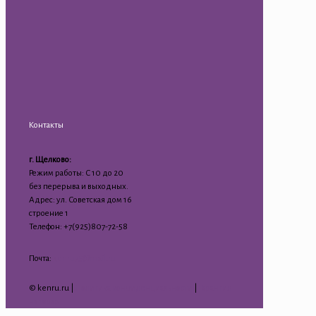
Контакты
г. Щелково:
Режим работы: С 10 до 20
без перерыва и выходных.
Адрес: ул. Советская дом 16
строение 1
Телефон: +7(925)807-72-58
Почта:
kenru75@mail.ru
© kenru.ru |
Политика конфиденциальности
|
Гарантия
на товар