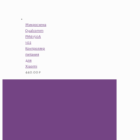
Микросхема
Qualcomm
PM6150A
102
Контроллер
питания
для
Xiaomi
440.00
₽