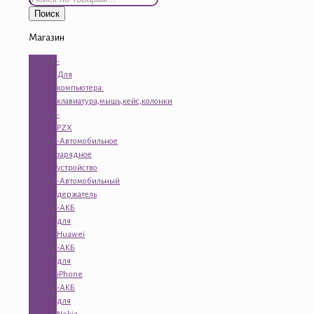
Поиск
Магазин
-
Для
компьютера:
клавиатура,мышь,кейс,колонки
-
PZX
-Автомобильное
зарядное
устройство
-Автомобильный
держатель
-АКБ
для
Huawei
-АКБ
для
iPhone
-АКБ
для