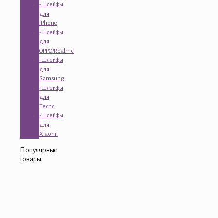
-Шлейфы
для
iPhone
-Шлейфы
для
OPPO/Realme
-Шлейфы
для
Samsung
-Шлейфы
для
Tecno
-Шлейфы
для
Xiaomi
Популярные
товары