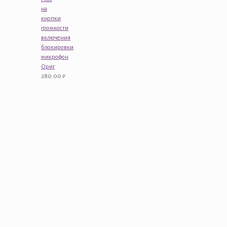
на
кнопки
громкости
включения
блокировки
микрофон
Ориг
280.00
₽