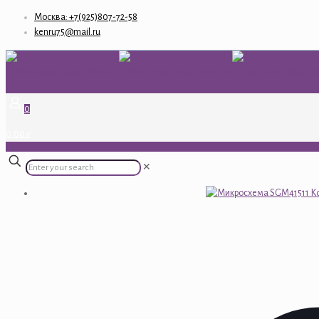
Москва: +7(925)807-72-58
kenru75@mail.ru
0
0.00 ₽
✕