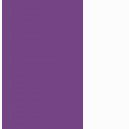
-Автомобильный держатель
-АКБ для Huawei
-АКБ для iPhone
-АКБ для Nokia
-АКБ для Samsung
-АКБ для Tecno
-АКБ для Xiaomi
-Аккумуляторы Универсальные
-Антенный провод
-Аукс, наушники, microUSB
-Блоки питания Borofone/Hoco/Remax
-Блютус гарнитура
-Вибромотор для Huawei /Honor
-Вибромотор для iPhone
-Вибромотор для Samsung
-Вибромотор для Xiaomi
-Винты внешние
-Динамик speaker для iPhone
-Динамик speaker для Samsung
-Динамик для Huawei Honor
-Динамик универсальный