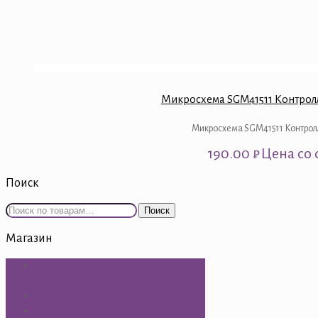
Микросхема SGM41511 Контрол
Микросхема SGM41511 Контрол
190.00
₽
Цена со 
Поиск
Искать:
Поиск
Магазин
- Для компьютера:
клавиатура,мышь,кейс,колонки
-PZX
-Автомобильное зарядное устройство