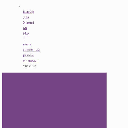
Шлейф
для
Xiaomi
Mi
Max
3
плата
системный
разъем
микрофон
130.00
₽