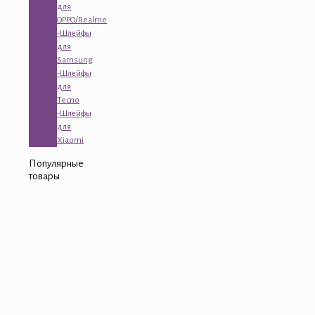
для
OPPO/Realme
-Шлейфы
для
Samsung
-Шлейфы
для
Tecno
-Шлейфы
для
Xiaomi
Популярные
товары