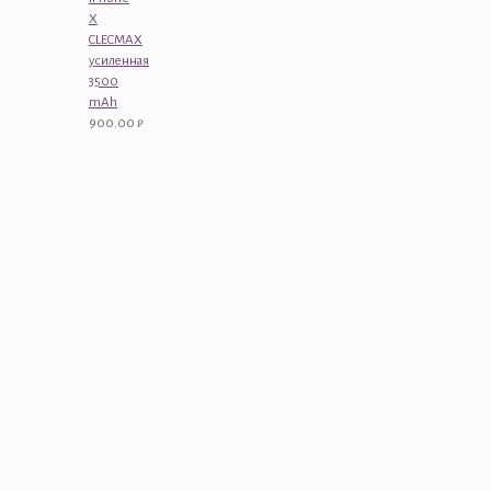
X
CLECMAX
усиленная
3500
mAh
900.00
₽