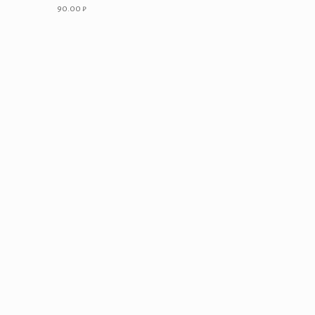
90.00
₽