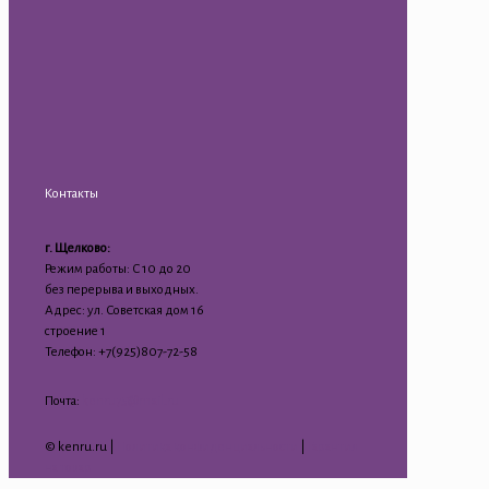
Контакты
г. Щелково:
Режим работы: С 10 до 20
без перерыва и выходных.
Адрес: ул. Советская дом 16
строение 1
Телефон: +7(925)807-72-58
Почта:
kenru75@mail.ru
© kenru.ru |
Политика конфиденциальности
|
Гарантия
на товар