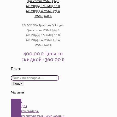
Qualcomm MSM8994 B
MSM8974 B MSM8960 B
MSM8994 A MSM8974 A
MSM8960 A
AMAOE BGA Трафарет QU:4 для
Qualcomm MSM8994 B
MSM8974 B MSM8960 B
MSM8994 A MSM8974 A
MSM8960 A
400.00
₽
Цена со
скидкой : 360.00 ₽
Поиск
Искать:
Поиск
Магазин
-
Для
компьютера:
клавиатура,мышь,кейс,колонки