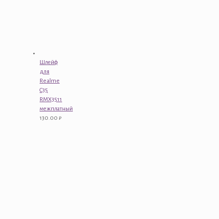
Шлейф
для
Realme
C35
RMX3511
межплатный
130.00
₽