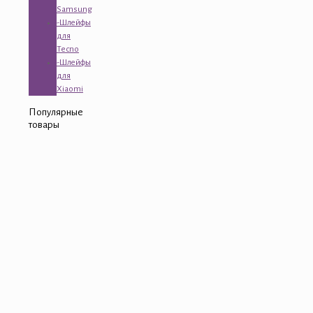
Samsung
-Шлейфы
для
Tecno
-Шлейфы
для
Xiaomi
Популярные
товары