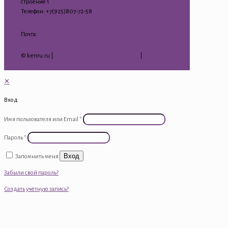
строение 1
Телефон: +7(925)807-72-58
Почта:
kenru75@mail.ru
© kenru.ru |
Политика конфиденциальности
|
Гарантия
на товар
✕
Вход
Имя пользователя или Email
*
Пароль
*
Вход
Запомнить меня
Забыли свой пароль?
Создать учётную запись?