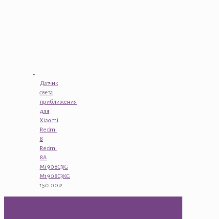
Датчик
света
приближения
для
Xiaomi
Redmi
8
Redmi
8A
M1908C3IG
M1908C3KG
150.00
₽