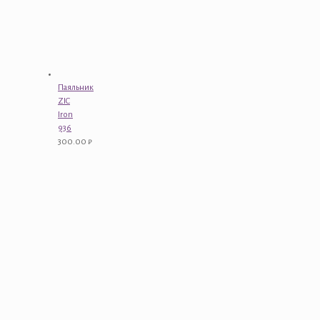
Паяльник
ZIC
Iron
936
300.00
₽