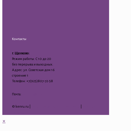
Контакты
г. Щелково:
Режим работы: С 10 до 20
без перерыва и выходных.
Адрес: ул. Советская дом 16
строение 1
Телефон: +7(925)807-72-58
Почта:
kenru75@mail.ru
© kenru.ru |
Политика конфиденциальности
|
Гарантия
на товар
✕