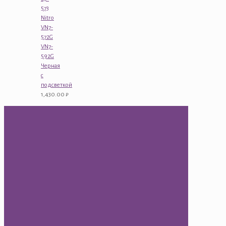
573
Nitro
VN7-
572G
VN7-
592G
Черная
с
подсветкой
1,430.00
₽