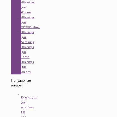
-Шлейфы
для
iPhone
-Шлейфы
для
OPPO/Realme
-Шлейфы
для
Samsung
-Шлейфы
для
Tecno
-Шлейфы
для
Xiaomi
Популярные
товары
Клавиатура
для
ноутбука
HP