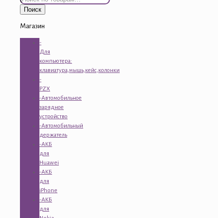
Поиск
Магазин
-
Для
компьютера:
клавиатура,мышь,кейс,колонки
-
PZX
-Автомобильное
зарядное
устройство
-Автомобильный
держатель
-АКБ
для
Huawei
-АКБ
для
iPhone
-АКБ
для