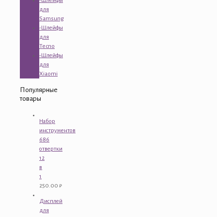
-Шлейфы
для
Samsung
-Шлейфы
для
Tecno
-Шлейфы
для
Xiaomi
Популярные
товары
Набор
инструментов
686
отвертки
12
в
1
250.00
₽
Дисплей
для