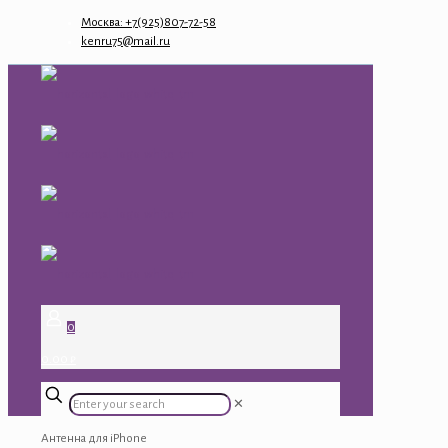
Москва: +7(925)807-72-58
kenru75@mail.ru
0
0.00 ₽
✕
Антенна для iPhone