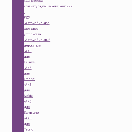
компьютера:
клавиатура,мышь,кейс,колонки
-
PZX
-Автомобильное
зарядное
устройство
-Автомобильный
держатель
-АКБ
для
Huawei
-АКБ
для
iPhone
-АКБ
для
Nokia
-АКБ
для
Samsung
-АКБ
для
Tecno