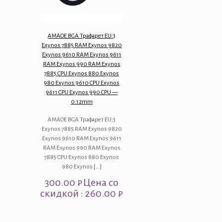
AMAOE BGA Трафарет EU:3
Exynos 7885 RAM Exynos 9820
Exynos 9610 RAM Exynos 9611
RAM Exynos 990 RAM Exynos
7885 CPU Exynos 880 Exynos
980 Exynos 9610 CPU Exynos
9611 CPU Exynos 990 CPU —
0.12mm
AMAOE BGA Трафарет EU:3
Exynos 7885 RAM Exynos 9820
Exynos 9610 RAM Exynos 9611
RAM Exynos 990 RAM Exynos
7885 CPU Exynos 880 Exynos
980 Exynos
[…]
300.00
₽
Цена со
скидкой : 260.00 ₽