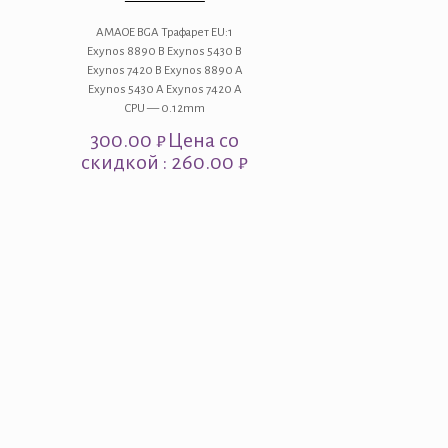
AMAOE BGA Трафарет EU:1
Exynos 8890 B Exynos 5430 B
Exynos 7420 B Exynos 8890 A
Exynos 5430 A Exynos 7420 A
CPU — 0.12mm
300.00
₽
Цена со
скидкой : 260.00 ₽