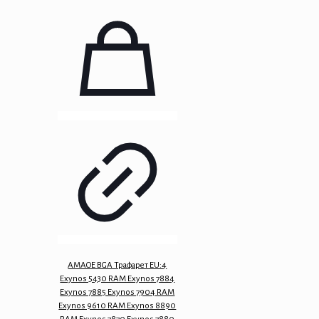
AMAOE BGA Трафарет EU:4
Exynos 5430 RAM Exynos 7884
Exynos 7885 Exynos 7904 RAM
Exynos 9610 RAM Exynos 8890