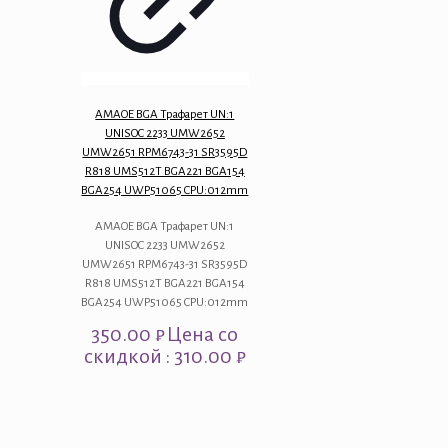
AMAOE BGA Трафарет UN:1
UNISOC 2233 UMW2652
UMW2651 RPM6743-31 SR3595D
R818 UMS512T BGA221 BGA154
BGA254 UWP51065 CPU:012mm
AMAOE BGA Трафарет UN:1
UNISOC 2233 UMW2652
UMW2651 RPM6743-31 SR3595D
R818 UMS512T BGA221 BGA154
BGA254 UWP51065 CPU:012mm
350.00
₽
Цена со
скидкой : 310.00 ₽