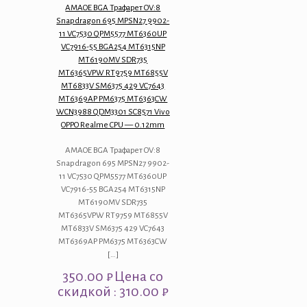
AMAOE BGA Трафарет OV:8
Snapdragon 695 MPSN27 9902-
11 VC7530 QPM5577 MT6360UP
VC7916-55 BGA254 MT6315NP
MT6190MV SDR735
MT6365VPW RT9759 MT6855V
MT6833V SM6375 429 VC7643
MT6369AP PM6375 MT6363CW
WCN3988 QDM3301 SC8571 Vivo
OPPO Realme CPU — 0.12mm
AMAOE BGA Трафарет OV:8
Snapdragon 695 MPSN27 9902-
11 VC7530 QPM5577 MT6360UP
VC7916-55 BGA254 MT6315NP
MT6190MV SDR735
MT6365VPW RT9759 MT6855V
MT6833V SM6375 429 VC7643
MT6369AP PM6375 MT6363CW
[…]
350.00
₽
Цена со
скидкой : 310.00 ₽