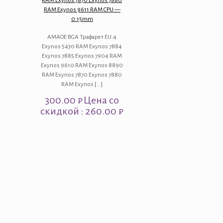
RAM Exynos 7870 Exynos 7880
RAM Exynos 9611 RAM CPU —
0.15mm
AMAOE BGA Трафарет EU:4
Exynos 5430 RAM Exynos 7884
Exynos 7885 Exynos 7904 RAM
Exynos 9610 RAM Exynos 8890
RAM Exynos 7870 Exynos 7880
RAM Exynos
[…]
300.00
₽
Цена со
скидкой : 260.00 ₽