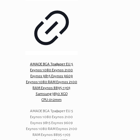
AMAOE BGA Трафарет EU:5
Exynos 1080 Exynos 2100
Exynos 9815 Exynos 9609
Exynos 1080 RAM Exynos 2100
RAM Exynos 8895-1703
Samsung 3830 XGO
CPU:012mm
AMAOE BGA Трафарет EU:5
Exynos 1080 Exynos 2100
Exynos 9815 Exynos 9609
Exynos 1080 RAM Exynos 2100
RAM Exynos 8895-1703