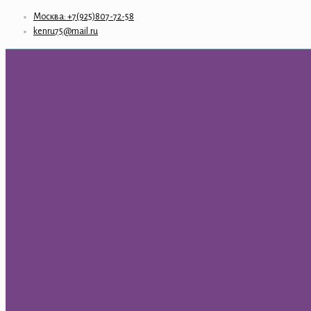
Москва: +7(925)807-72-58
kenru75@mail.ru