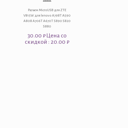
Разъем MicroUSB для ZTE
V815W для lenovo A798T A590
A808 A706T A670T S890 S820
S880
30.00
₽
Цена со
скидкой : 20.00 ₽