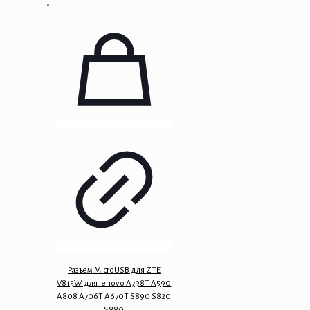
Разъем MicroUSB для ZTE
V815W для lenovo A798T A590
A808 A706T A670T S890 S820
S880