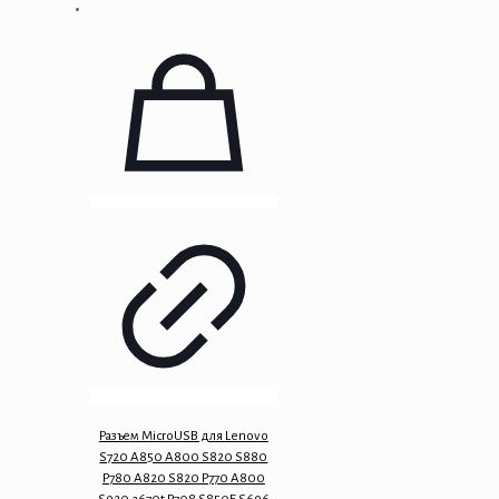
Разъем MicroUSB для Lenovo
S720 A850 A800 S820 S880
P780 A820 S820 P770 A800