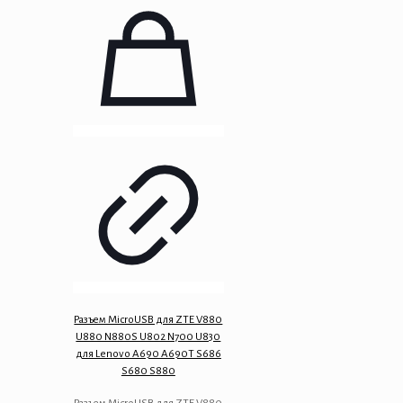
Разъем MicroUSB для ZTE V880
U880 N880S U802 N700 U830
для Lenovo A690 A690T S686
S680 S880