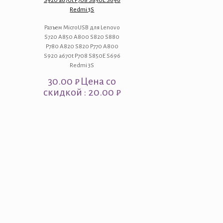
S920 a670t P708 S850E S696
Redmi 3S
Разъем MicroUSB для Lenovo
S720 A850 A800 S820 S880
P780 A820 S820 P770 A800
S920 a670t P708 S850E S696
Redmi 3S
30.00
₽
Цена со
скидкой : 20.00 ₽