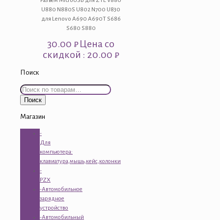
Разъем MicroUSB для ZTE V880
U880 N880S U802 N700 U830
для Lenovo A690 A690T S686
S680 S880
30.00
₽
Цена со
скидкой : 20.00 ₽
Поиск
Искать:
Поиск
Магазин
-
Для
компьютера:
клавиатура,мышь,кейс,колонки
-
PZX
-Автомобильное
зарядное
устройство
-Автомобильный