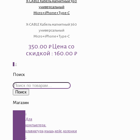
X-CABLE Кабель магнитный 360
универсальный
Micro+iPhone+Type-C
X-CABLE Кабель магнитный 360
универсальный
Micro+iPhone+Type-C
350.00
₽
Цена со
скидкой : 160.00 ₽
1
2
Поиск
Искать:
Поиск
Магазин
-
Для
компьютера:
клавиатура,мышь,кейс,колонки
-