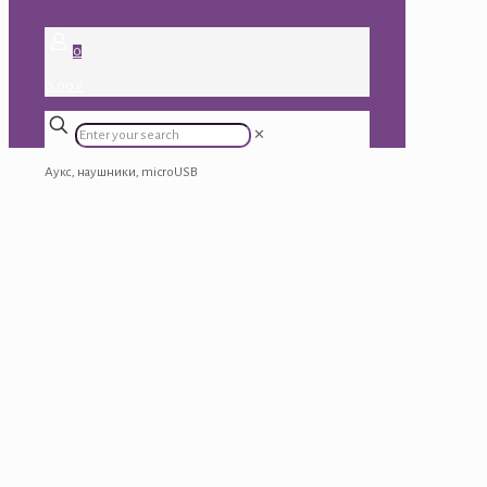
0
0.00 ₽
✕
Аукс, наушники, microUSB