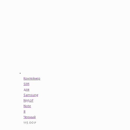
Контейнер
SIM
для
Samsung
N950F
Note
8
Черный
115.00
₽