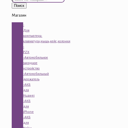
Поиск
Магазин
-
Для
компьютера:
клавиатура,мышь,кейс,колонки
-
PZX
-Автомобильное
зарядное
устройство
-Автомобильный
держатель
-АКБ
для
Huawei
-АКБ
для
iPhone
-АКБ
для