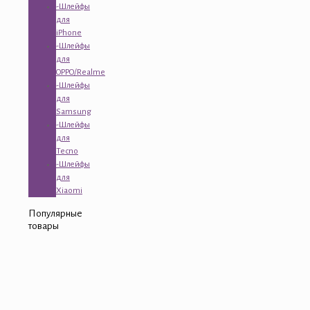
-Шлейфы
для
iPhone
-Шлейфы
для
OPPO/Realme
-Шлейфы
для
Samsung
-Шлейфы
для
Tecno
-Шлейфы
для
Xiaomi
Популярные
товары