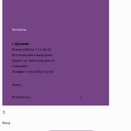
Контакты
г. Щелково:
Режим работы: С 10 до 20
без перерыва и выходных.
Адрес: ул. Советская дом 16
строение 1
Телефон: +7(925)807-72-58
Почта:
kenru75@mail.ru
© kenru.ru |
Политика конфиденциальности
|
Гарантия
на товар
✕
Вход