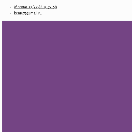
Москва: +7(925)807-72-58
kenru75@mail.ru