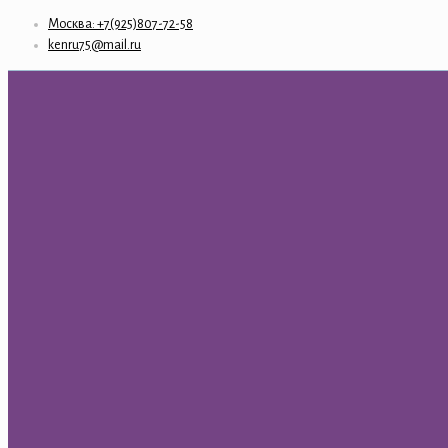
Москва: +7(925)807-72-58
kenru75@mail.ru