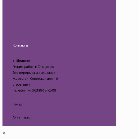
Контакты
г. Щелково:
Режим работы: С 10 до 20
без перерыва и выходных.
Адрес: ул. Советская дом 16
строение 1
Телефон: +7(925)807-72-58
Почта:
kenru75@mail.ru
© kenru.ru |
Политика конфиденциальности
|
Гарантия
на товар
✕