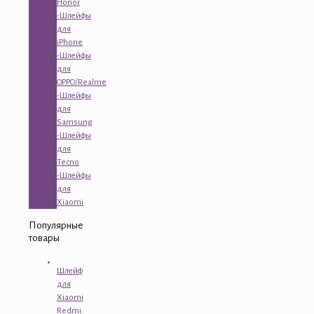
Honor
-Шлейфы
для
iPhone
-Шлейфы
для
OPPO/Realme
-Шлейфы
для
Samsung
-Шлейфы
для
Tecno
-Шлейфы
для
Xiaomi
Популярные
товары
Шлейф
для
Xiaomi
Redmi