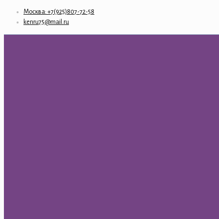
Москва: +7(925)807-72-58
kenru75@mail.ru