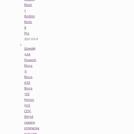
Note
7
Redmi
Note
8
Pro
230.00
₽
Шлейф
для
Huawei
Nova
7i
Nova
6SE
Nova
7SE
Honor
30S
CDY-
NX9A
сканер
отпечатка
пальцев