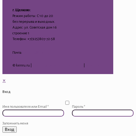
г. Щелково:
Режим работы: С 10 до 20
без перерыва и выходных.
Адрес: ул. Советская дом 16
строение 1
Телефон: +7(925)807-72-58
Почта:
kenru75@mail.ru
© kenru.ru |
Политика конфиденциальности
|
Гарантия
на товар
✕
Вход
Имя пользователя или Email
*
Пароль
*
Запомнить меня
Вход