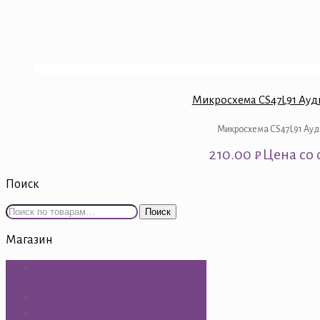
Микросхема CS47L91 Ауд
Микросхема CS47L91 Ауд
210.00
₽
Цена со 
Поиск
Искать:
Поиск
Магазин
- Для компьютера:
клавиатура,мышь,кейс,колонки
-PZX
-Автомобильное зарядное устройство