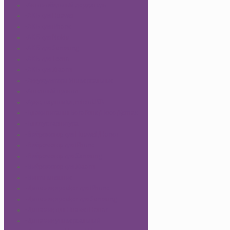
-Автомобильный держатель
-АКБ для Huawei
-АКБ для iPhone
-АКБ для Nokia
-АКБ для Samsung
-АКБ для Tecno
-АКБ для Xiaomi
-Аккумуляторы Универсальные
-Антенный провод
-Аукс, наушники, microUSB
-Блоки питания Borofone/Hoco/Remax
-Блютус гарнитура
-Вибромотор для Huawei /Honor
-Вибромотор для iPhone
-Вибромотор для Samsung
-Вибромотор для Xiaomi
-Винты внешние
-Динамик speaker для iPhone
-Динамик speaker для Samsung
-Динамик для Huawei Honor
-Динамик универсальный