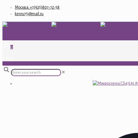
Москва: +7(925)807-72-58
kenru75@mail.ru
0
0.00 ₽
✕