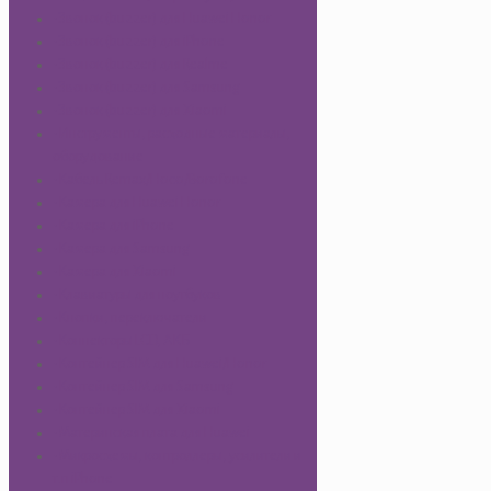
-Звонок (buzzer) для Huawei Honor
-Звонок (buzzer) для iPhone
-Звонок (buzzer) для Realme
-Звонок (buzzer) для Samsung
-Звонок (buzzer) для Xiaomi
-Инструменты, расходные материалы,
оборудование
-Кабель Remax/Hoco/Borofone
-Камера для Huawei Honor
-Камера для iPhone
-Камера для Samsung
-Камера для Xiaomi
-Клавиатуры для ноутбуков
-Кнопки, переключатели
-Коннекторы LCD, АКБ
-Контейнер SIM для Huawei/Honor
-Контейнер SIM для Samsung
-Контейнер SIM для Xiaomi
-Материнская плата для Huawei
-Микросхемы, контроллеры, усилители и
т.п iPhone