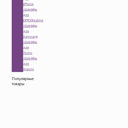
iPhone
-Шлейфы
для
OPPO/Realme
-Шлейфы
для
Samsung
-Шлейфы
для
Tecno
-Шлейфы
для
Xiaomi
Популярные
товары