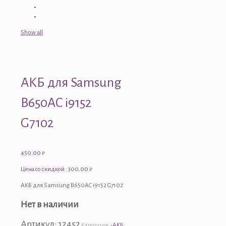
Show all
АКБ для Samsung
B650AC i9152
G7102
450.00
₽
Цена со скидкой : 300.00 ₽
АКБ для Samsung B650AC i9152 G7102
Нет в наличии
Артикул:
12452
Категория:
-АКБ