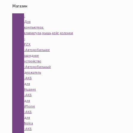
Магазин
-
Для
компьютера:
клавиатура,мышь,кейс,колонки
-
PZX
-Автомобильное
зарядное
устройство
-Автомобильный
держатель
-АКБ
для
Huawei
-АКБ
для
iPhone
-АКБ
для
Nokia
-АКБ