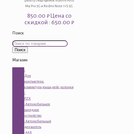
работу смартфонов Xiaomi Poco
M4 Pro 5G и Redmi Note 11S 5G.
850.00
₽
Цена со
скидкой : 650.00 ₽
Поиск
Искать:
Поиск
Магазин
-
Для
компьютера:
клавиатура,мышь,кейс,колонки
-
PZX
-Автомобильное
зарядное
устройство
-Автомобильный
держатель
-АКБ