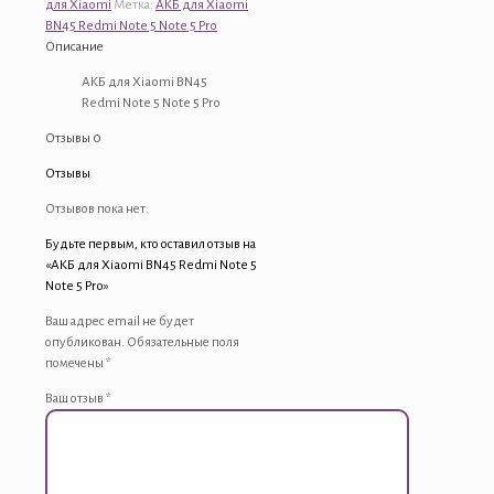
для Xiaomi
Метка:
АКБ для Xiaomi
BN45 Redmi Note 5 Note 5 Pro
Описание
АКБ для Xiaomi BN45
Redmi Note 5 Note 5 Pro
Отзывы
0
Отзывы
Отзывов пока нет.
Будьте первым, кто оставил отзыв на
«АКБ для Xiaomi BN45 Redmi Note 5
Note 5 Pro»
Ваш адрес email не будет
опубликован.
Обязательные поля
помечены
*
Ваш отзыв
*