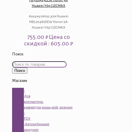
HB526489EEW Honor 9A
Huawei Y6p CLECMAX
Аккумулятор для Huawei
HB526489EEW Honor 9A
Huawei Y6p CLECMAX
755.00
₽
Цена со
скидкой : 605.00 ₽
Поиск
Искать:
Поиск
Магазин
-
Для
компьютера:
клавиатура,мышь,кейс,колонки
-
PZX
-Автомобильное
зарядное