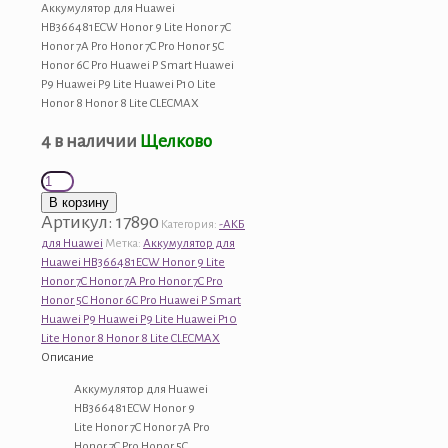
Аккумулятор для Huawei
HB366481ECW Honor 9 Lite Honor 7C
Honor 7A Pro Honor 7C Pro Honor 5C
Honor 6C Pro Huawei P Smart Huawei
P9 Huawei P9 Lite Huawei P10 Lite
Honor 8 Honor 8 Lite CLECMAX
4 в наличии
Щелково
Количество
товара
В корзину
Аккумулятор
Артикул:
17890
Категория:
-АКБ
для
для Huawei
Метка:
Аккумулятор для
Huawei
Huawei HB366481ECW Honor 9 Lite
HB366481ECW
Honor 7C Honor 7A Pro Honor 7C Pro
Honor
Honor 5C Honor 6C Pro Huawei P Smart
9
Huawei P9 Huawei P9 Lite Huawei P10
Lite
Lite Honor 8 Honor 8 Lite CLECMAX
Honor
Описание
7C
Honor
Аккумулятор для Huawei
7A
HB366481ECW Honor 9
Pro
Lite Honor 7C Honor 7A Pro
Honor
Honor 7C Pro Honor 5C