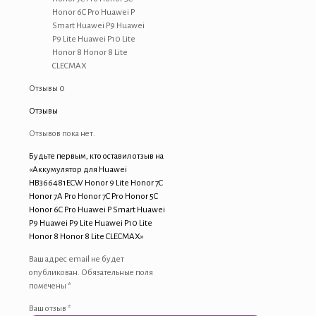
7C
Honor 6C Pro Huawei P
Pro
Smart Huawei P9 Huawei
Honor
P9 Lite Huawei P10 Lite
5C
Honor 8 Honor 8 Lite
Honor
CLECMAX
6C
Отзывы
0
Pro
Huawei
Отзывы
P
Smart
Отзывов пока нет.
Huawei
Будьте первым, кто оставил отзыв на
P9
«Аккумулятор для Huawei
Huawei
HB366481ECW Honor 9 Lite Honor 7C
P9
Honor 7A Pro Honor 7C Pro Honor 5C
Lite
Honor 6C Pro Huawei P Smart Huawei
Huawei
P9 Huawei P9 Lite Huawei P10 Lite
P10
Honor 8 Honor 8 Lite CLECMAX»
Lite
Honor
Ваш адрес email не будет
8
опубликован.
Обязательные поля
Honor
помечены
*
8
Lite
Ваш отзыв
*