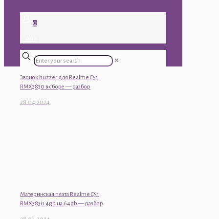
0
0.00 ₽
✕
Звонок buzzer для Realme C51
RMX3830 в сборе — разбор
28.04.2024
Материнская плата Realme C51
RMX3830 4gb на 64gb — разбор