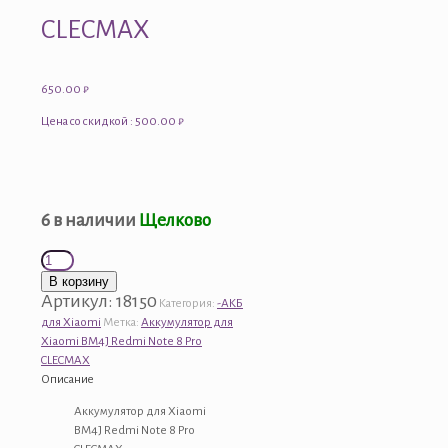
CLECMAX
650.00
₽
Цена со скидкой : 500.00 ₽
6 в наличии
Щелково
Количество
товара
В корзину
Аккумулятор
Артикул:
18150
Категория:
-АКБ
для
для Xiaomi
Метка:
Аккумулятор для
Xiaomi
Xiaomi BM4J Redmi Note 8 Pro
BM4J
CLECMAX
Redmi
Описание
Note
8
Аккумулятор для Xiaomi
Pro
BM4J Redmi Note 8 Pro