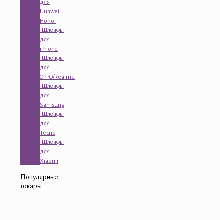
для
Huawei
Honor
-Шлейфы
для
iPhone
-Шлейфы
для
OPPO/Realme
-Шлейфы
для
Samsung
-Шлейфы
для
Tecno
-Шлейфы
для
Xiaomi
Популярные
товары