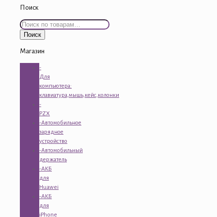
Поиск
Искать:
Поиск
Магазин
-
Для
компьютера:
клавиатура,мышь,кейс,колонки
-
PZX
-Автомобильное
зарядное
устройство
-Автомобильный
держатель
-АКБ
для
Huawei
-АКБ
для
iPhone