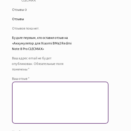
CLECMAX
CLECMAX
Отзывы
0
Отзывы
Отзывов пока нет.
Будьте первым, кто оставил отзыв на
«Аккумулятор для Xiaomi BM4J Redmi
Note 8 Pro CLECMAX»
Ваш адрес email не будет
опубликован.
Обязательные поля
помечены
*
Ваш отзыв
*