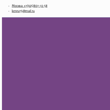
Москва: +7(925)807-72-58
kenru75@mail.ru