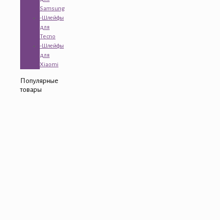
Samsung
-Шлейфы
для
Tecno
-Шлейфы
для
Xiaomi
Популярные
товары