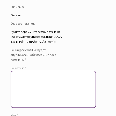
Отзывы
0
Отзывы
Отзывов пока нет.
Будьте первым, кто оставил отзыв на
«Аккумулятор универсальный 302525
3,7v Li-Pol 150 mAh (3*25*25 mm)»
Ваш адрес email не будет
опубликован.
Обязательные поля
помечены
*
Ваш отзыв
*
Имя
*