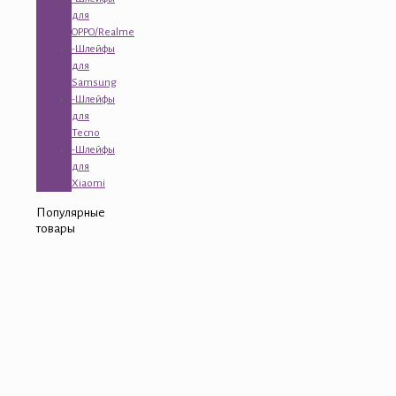
для
OPPO/Realme
-Шлейфы
для
Samsung
-Шлейфы
для
Tecno
-Шлейфы
для
Xiaomi
Популярные
товары