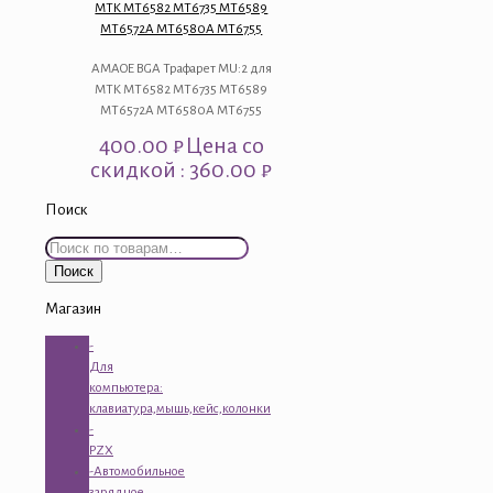
MTK MT6582 MT6735 MT6589
MT6572A MT6580A MT6755
AMAOE BGA Трафарет MU:2 для
MTK MT6582 MT6735 MT6589
MT6572A MT6580A MT6755
400.00
₽
Цена со
скидкой : 360.00 ₽
Поиск
Искать:
Поиск
Магазин
-
Для
компьютера:
клавиатура,мышь,кейс,колонки
-
PZX
-Автомобильное
зарядное