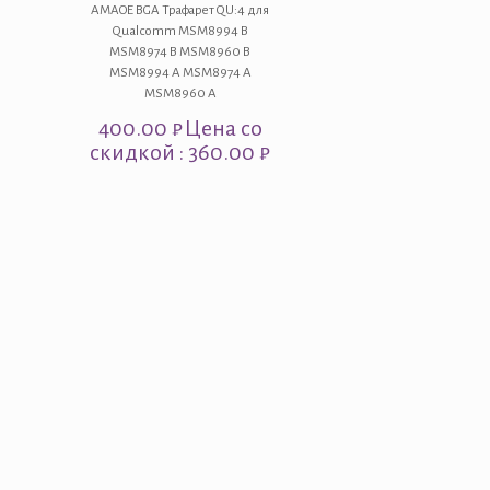
AMAOE BGA Трафарет QU:4 для
Qualcomm MSM8994 B
MSM8974 B MSM8960 B
MSM8994 A MSM8974 A
MSM8960 A
400.00
₽
Цена со
скидкой : 360.00 ₽