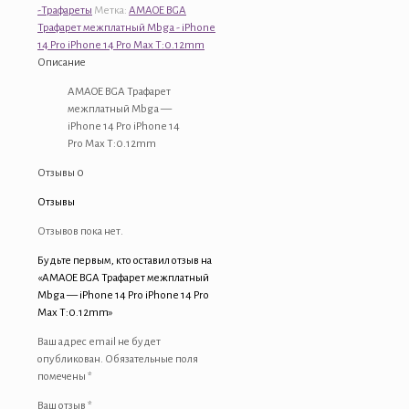
BGA
-Трафареты
Метка:
AMAOE BGA
Трафарет
Трафарет межплатный Mbga - iPhone
межплатный
14 Pro iPhone 14 Pro Max T:0.12mm
Mbga
Описание
-
iPhone
AMAOE BGA Трафарет
14
межплатный Mbga —
Pro
iPhone 14 Pro iPhone 14
iPhone
Pro Max T:0.12mm
14
Отзывы
0
Pro
Max
Отзывы
T:0.12mm
Отзывов пока нет.
Будьте первым, кто оставил отзыв на
«AMAOE BGA Трафарет межплатный
Mbga — iPhone 14 Pro iPhone 14 Pro
Max T:0.12mm»
Ваш адрес email не будет
опубликован.
Обязательные поля
помечены
*
Ваш отзыв
*