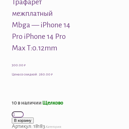
Трафарет
межплатный
Mbga — iPhone 14
Pro iPhone 14 Pro
Max T:0.12mm
300.00
₽
Цена со скидкой : 260.00 ₽
10 в наличии
Щелково
Количество
товара
В корзину
AMAOE
Артикул:
18183
Категория: