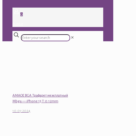
0
0.00 ₽
✕
AMAOE BGA Трафарет межплатный
Mbga — iPhone 13 T:0.12mm
10.07.2024