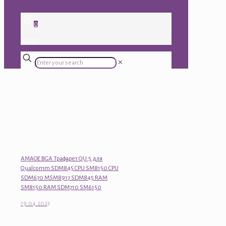
0
0.00 ₽
✕
AMAOE BGA Трафарет QU:5 для
Qualcomm SDM845 CPU SM8150 CPU
SDM670 MSM8917 SDM845 RAM
SM8150 RAM SDM710 SM6150
19.04.2023