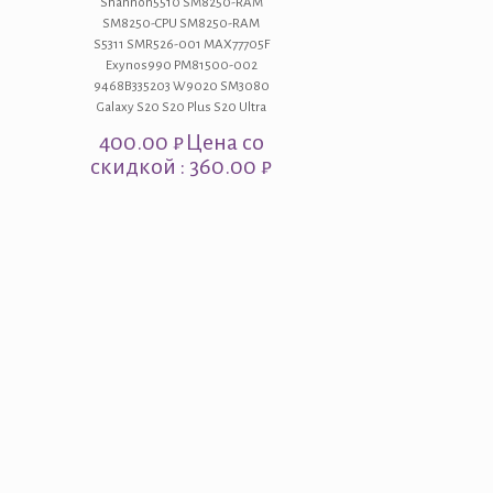
Shannon5510 SM8250-RAM
SM8250-CPU SM8250-RAM
S5311 SMR526-001 MAX77705F
Exynos990 PM81500-002
9468B335203 W9020 SM3080
Galaxy S20 S20 Plus S20 Ultra
400.00
₽
Цена со
скидкой : 360.00 ₽