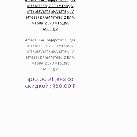
AMAOE BGA Трафарет MU:4 для
MTK MT6885Z CPU MT6853V
MT6768V MT6769V MT6779V
MT6885Z RAM MT6891Z RAM
MT6891Z CPU MT6758V
MT6833V
AMAOE BGA Трафарет MU:4 для
MTK MT6885Z CPU MT6853V
MT6768V MT6769V MT6779V
MT6885Z RAM MT6891Z RAM
MT6891Z CPU MT6758V
MT6833V
400.00
₽
Цена со
скидкой : 360.00 ₽