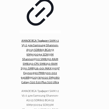
AMAOE BGA Трафарет SAM:12
V3.0 для Samsung Shannon-
A5123 SDR865 BGA153
KM9130094 SDX55M
Shannon5510 SM8250-RAM
SM8250-CPU SM8250-RAM
S5311 SMR526-001 MAX77705F
Exynos990 PM81500-002
9468B335203 W9020 SM3080
Galaxy S20 S20 Plus S20 Ultra
AMAOE BGA Трафарет SAM:12
V3.0 для Samsung Shannon-
A5123 SDR865 BGA153
KM9130094 SDX55M