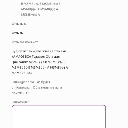
B
B MSM8974 B MSM8960 B
MSM8960
MSM8994 A MSM8974 A
B
MSM8960 A
MSM8994
Отзывы
0
A
MSM8974
Отзывы
A
MSM8960
Отзывов пока нет.
A
Будьте первым, кто оставил отзыв на
«AMAOE BGA Трафарет QU:4 для
Qualcomm MSM8994 B MSM8974 B
MSM8960 B MSM8994 A MSM8974 A
MSM8960 A»
Ваш адрес email не будет
опубликован.
Обязательные поля
помечены
*
Ваш отзыв
*