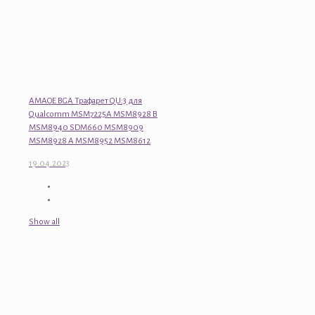
AMAOE BGA Трафарет QU:3 для
Qualcomm MSM7225A MSM8928 B
MSM8940 SDM660 MSM8909
MSM8928 A MSM8952 MSM8612
19.04.2023
Show all