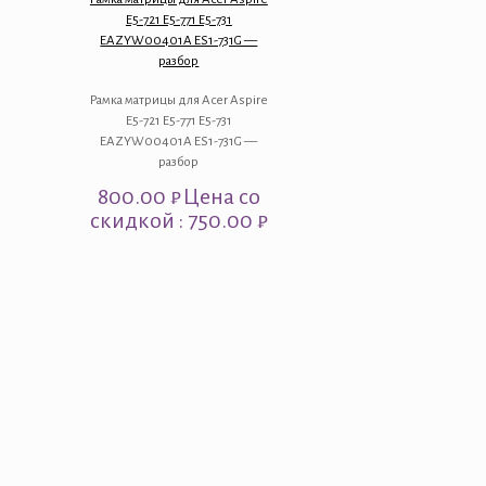
E5-721 E5-771 E5-731
EAZYW00401A ES1-731G —
разбор
Рамка матрицы для Acer Aspire
E5-721 E5-771 E5-731
EAZYW00401A ES1-731G —
разбор
800.00
₽
Цена со
скидкой : 750.00 ₽