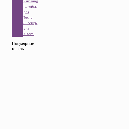
Samsung
-Шлейфы
для
Tecno
-Шлейфы
для
Xiaomi
Популярные
товары