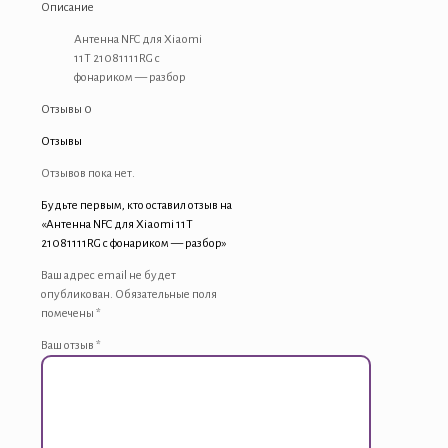
для
Описание
Xiaomi
Антенна NFC для Xiaomi
11T
11T 21081111RG с
21081111RG
фонариком — разбор
с
фонариком
Отзывы
0
-
разбор
Отзывы
Отзывов пока нет.
Будьте первым, кто оставил отзыв на
«Антенна NFC для Xiaomi 11T
21081111RG с фонариком — разбор»
Ваш адрес email не будет
опубликован.
Обязательные поля
помечены
*
Ваш отзыв
*