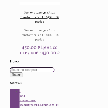
Звонок buzzer для Asus
Transformer Pad TF103CG — OR
разбор
Звонок buzzer для Asus
Transformer Pad TF103CG — OR
разбор
450.00
₽
Цена со
скидкой : 430.00 ₽
Поиск
Искать:
Поиск
Магазин
-
Для
компьютера:
клавиатура,мышь,кейс,колонки