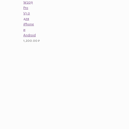
W209
Pro
V7.0
для
iPhone
и
Android
1,200.00
₽