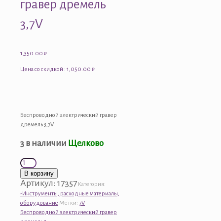
гравер дремель
3,7V
1,350.00
₽
Цена со скидкой : 1,050.00 ₽
Беспроводной электрический гравер
дремель 3,7V
3 в наличии
Щелково
Количество
товара
В корзину
Беспроводной
Артикул:
17357
Категория:
электрический
-Инструменты, расходные материалы,
гравер
оборудование
Метки:
7V
дремель
Беспроводной электрический гравер
3,7V