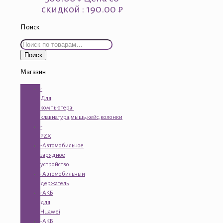
скидкой : 190.00 ₽
Поиск
Искать:
Поиск
Магазин
-
Для
компьютера:
клавиатура,мышь,кейс,колонки
-
PZX
-Автомобильное
зарядное
устройство
-Автомобильный
держатель
-АКБ
для
Huawei
-АКБ