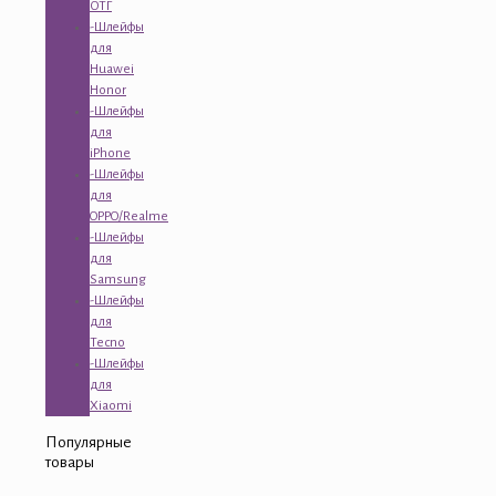
ОТГ
-Шлейфы
для
Huawei
Honor
-Шлейфы
для
iPhone
-Шлейфы
для
OPPO/Realme
-Шлейфы
для
Samsung
-Шлейфы
для
Tecno
-Шлейфы
для
Xiaomi
Популярные
товары