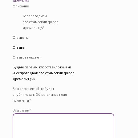
дремель 3
Описание
Беспроводной
электрический гравер
дремель 3,7V
Отзывы
0
Отзывы
Отзывов пока нет.
Будьте первым, кто оставил отзыв на
«Беспроводной электрический гравер
дремель 3,7V»
Ваш адрес email не будет
опубликован.
Обязательные поля
помечены
*
Ваш отзыв
*