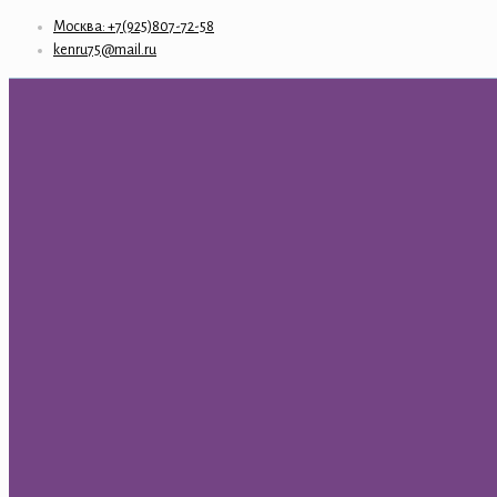
Москва: +7(925)807-72-58
kenru75@mail.ru