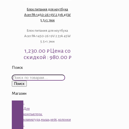
Блок питания для ноутбука
Acer PA-1450-26 19V 2.37A 45W
5.5×1.7мм
Блок питания для ноутбука
Acer PA-1450-26 19V 2.37A 45W
5.5×1.7мм
1,230.00
₽
Цена со
скидкой : 980.00 ₽
Поиск
Искать:
Поиск
Магазин
-
Для
компьютера:
клавиатура,мышь,кейс,колонки
-