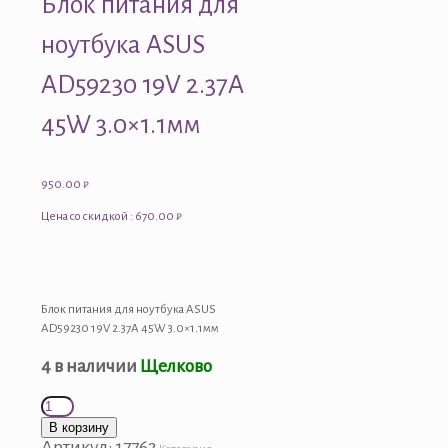
Блок питания для
ноутбука ASUS
AD59230 19V 2.37A
45W 3.0×1.1мм
950.00
₽
Цена со скидкой : 670.00 ₽
Блок питания для ноутбука ASUS
AD59230 19V 2.37A 45W 3.0×1.1мм
4 в наличии
Щелково
Количество
товара
В корзину
Блок
Артикул:
17762