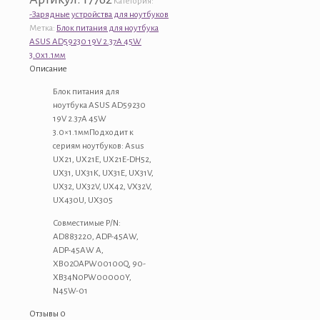
Категория:
питания
-Зарядные устройства для ноутбуков
для
Метка:
Блок питания для ноутбука
ноутбука
ASUS AD59230 19V 2.37A 45W
ASUS
3.0x1.1мм
AD59230
Описание
19V
2.37A
Блок питания для
45W
ноутбука ASUS AD59230
3.0x1.1мм
19V 2.37A 45W
3.0×1.1ммПодходит к
сериям ноутбуков: Asus
UX21, UX21E, UX21E-DH52,
UX31, UX31K, UX31E, UX31V,
UX32, UX32V, UX42, VX32V,
UX430U, UX305
Совместимые P/N:
AD883220, ADP-45AW,
ADP-45AW A,
XB02OAPW00100Q, 90-
XB34N0PW00000Y,
N45W-01
Отзывы
0