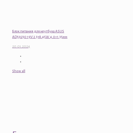
Блок питания для ноутбука ASUS
AD59230 19V 2.37A 45W 4.0×1.35мм
20.01.2024
Show all