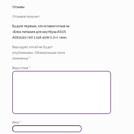
Отзывы
Отзывов пока нет.
Будьте первым, кто оставил отзыв на
«Блок питания для ноутбука ASUS
AD59230 19V 2.37A 45W 3.0×1.1мм»
Ваш адрес email не будет
опубликован.
Обязательные поля
помечены
*
Ваш отзыв
*
Имя
*