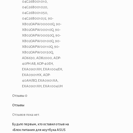
04G26B001010,
04G26B001020,
04G26B001050,
04G26B001072, 90-
XB02OAPW00000Q, 90-
XB02OAPW00010Q, 90-
XB02OAPW00050Q, 90-
XB02OAPW00100Q, 90-
XB02OAPW00110Q, 90-
XB02OAPW00150Q,
AD6630, AD82000, ADP-
40PH AB, ADP-40EH,
EXA0901XH, EXA1004EH,
EXA0901HX, ADP-
40AH/BD, EXA0901XA,
EXA0901XH, EXA1004UH
Отзывы
0
Отзывы
Отзывов пока нет.
Будьте первым, кто оставил отзыв на
«Блок питания для ноутбука ASUS