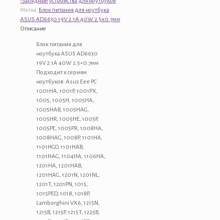
-Зарядные устройства для ноутбуков
для
Метка:
Блок питания для ноутбука
ноутбука
ASUS AD6630 19V 2.1A 40W 2.5x0.7мм
ASUS
Описание
AD6630
19V
Блок питания для
2.1A
ноутбука ASUS AD6630
40W
19V 2.1A 40W 2.5×0.7мм
2.5x0.7мм
Подходит к сериям
ноутбуков: Asus Eee PC
1001HA, 1001P, 1001PX,
1005, 1005H, 1005HA,
1005HAB, 1005HAG,
1005HR, 1005HE, 1005P,
1005PE, 1005PR, 1008HA,
1008HAG, 1008P, 1101HA,
1101HGO, 1101HAB,
1101HAG, 1104HA, 1106HA,
1201HA, 1201HAB,
1201HAG, 1201N, 1201NL,
1201T, 1201PN, 1015,
1015PED, 1018, 1018P,
Lamborghini VX6, 1215N,
1215B, 1215P, 1215T, 1225B,