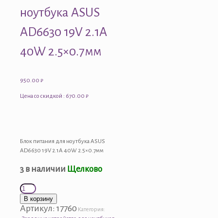
ноутбука ASUS
AD6630 19V 2.1A
40W 2.5×0.7мм
950.00
₽
Цена со скидкой : 670.00 ₽
Блок питания для ноутбука ASUS
AD6630 19V 2.1A 40W 2.5×0.7мм
3 в наличии
Щелково
Количество
товара
В корзину
Блок
Артикул:
17760
Категория:
питания