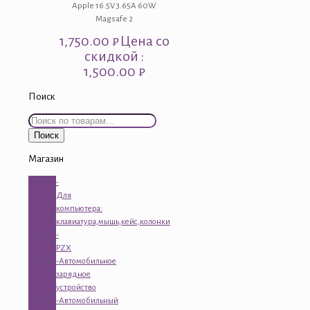
Apple 16.5V 3.65A 60W
Magsafe 2
1,750.00
₽
Цена со
скидкой :
1,500.00 ₽
Поиск
Искать:
Поиск
Магазин
-
Для
компьютера:
клавиатура,мышь,кейс,колонки
-
PZX
-Автомобильное
зарядное
устройство
-Автомобильный