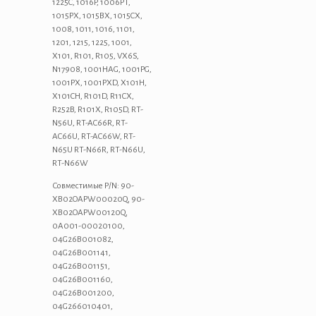
1225C, 1016P, 1006PT,
1015PX, 1015BX, 1015CX,
1008, 1011, 1016, 1101,
1201, 1215, 1225, 1001,
X101, R101, R105, VX6S,
N17908, 1001HAG, 1001PG,
1001PX, 1001PXD, X101H,
X101CH, R101D, R11CX,
R252B, R101X, R105D, RT-
N56U, RT-AC66R, RT-
AC66U, RT-AC66W, RT-
N65U RT-N66R, RT-N66U,
RT-N66W
Совместимые P/N: 90-
XB02OAPW00020Q, 90-
XB02OAPW00120Q,
0A001-00020100,
04G26B001082,
04G26B001141,
04G26B001151,
04G26B001160,
04G26B001200,
04G266010401,