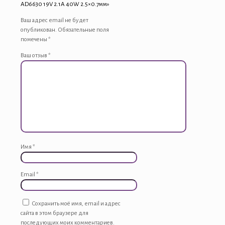
AD6630 19V 2.1A 40W 2.5×0.7мм»
Ваш адрес email не будет
опубликован.
Обязательные поля
помечены
*
Ваш отзыв
*
Имя
*
Email
*
Сохранить моё имя, email и адрес
сайта в этом браузере для
последующих моих комментариев.