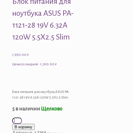
Блок питания для
ноутбука ASUS PA-
1121-28 19V 6.32A
120W 5.5X2.5 Slim
1,950.00
₽
Цена со скидкой : 1,700.00 ₽
Блок питания для ноутбука ASUS PA-
1121-28 19V 6.32A 120W 5.5X2.5 Slim
5 в наличии
Щелково
Количество
товара
В корзину
Блок
Артикул:
17766