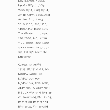
N82Jq, N90S, N90Sc,
N90Sv, NX90Jq, VX5,
W90, X71A, X71Q, X71SL,
X71Tp, X71Vn, Z80K, Acer
Aspire 1610, 1620, 3010,
5010, 1300, 1310, 1350,
1400, 1450, 1600, 4930,
TravelMate 2000, 240,
250, 2500, 540, Ferrari
1100, 3000, 3200, 3400,
4000, Acernote 970, 971,
972, 973, 975, Acernote
Nuovo 971
Совместимые P/N:
2523519R, 2527678R, 90-
N00PW6400T, 90-
N7VPW1001, 90-
N7VPW1011, ADP-120GB,
ADP-120SB A, ADP-120SB
B, B00X7MA194H, PA-1121-
02, PA-1121-03, PA-1121-04,
PA-1121-08, PA-1121-12H,
PA-1121-22, PA-1131-08H,