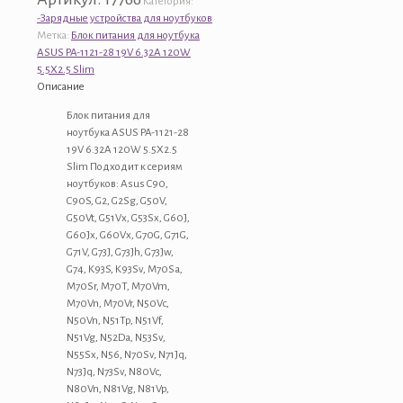
Категория:
питания
-Зарядные устройства для ноутбуков
для
Метка:
Блок питания для ноутбука
ноутбука
ASUS PA-1121-28 19V 6.32A 120W
ASUS
5.5X2.5 Slim
PA-
Описание
1121-
28
Блок питания для
19V
ноутбука ASUS PA-1121-28
6.32A
19V 6.32A 120W 5.5X2.5
120W
Slim Подходит к сериям
5.5X2.5
ноутбуков: Asus C90,
Slim
C90S, G2, G2Sg, G50V,
G50Vt, G51Vx, G53Sx, G60J,
G60Jx, G60Vx, G70G, G71G,
G71V, G73J, G73Jh, G73Jw,
G74, K93S, K93Sv, M70Sa,
M70Sr, M70T, M70Vm,
M70Vn, M70Vr, N50Vc,
N50Vn, N51Tp, N51Vf,
N51Vg, N52Da, N53Sv,
N55Sx, N56, N70Sv, N71Jq,
N73Jq, N73Sv, N80Vc,
N80Vn, N81Vg, N81Vp,