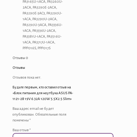
PA3165U-1ACA, PA3260U-
2ACA, PA3290E-2ACA,
PA3290E-3AC3, PA3290U-
1ACA, PA3290U-2ACA,
PA3290U-3ACA, PA3336U-
1ACA, PA3336U-2ACA,
PA3381U-1ACA, PA3516U-
1ACA, PA3717U-1ACA,
PPP016S, PPP017S
Отзывы
0
Отзывы
Отзывов пока нет.
Будьте первым, кто оставил отзыв на
«Блок питания для ноутбука ASUS PA-
1121-28 19V 6.32A 120W 5.5X2.5 Slim»
Ваш адрес email не будет
опубликован.
Обязательные поля
помечены
*
Ваш отзыв
*