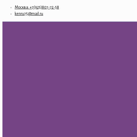
Москва: +7(925)807-72-58
kenru75@mail.ru