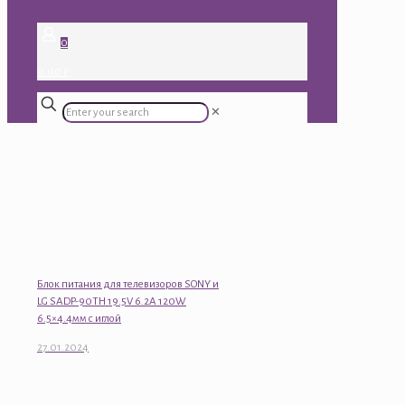
0
0.00 ₽
✕
Блок питания для телевизоров SONY и
LG SADP-90TH 19.5V 6.2A 120W
6.5×4.4мм с иглой
27.01.2024