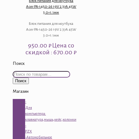
Блок питания для ноутбука
Acer PA-1450-26 19V 2.37A 45W
3.0×1.1мм
Блок питания для ноутбука
Acer PA-1450-26 19V 2.37A 45W
3.0×1.1мм
950.00
₽
Цена со
скидкой : 670.00 ₽
Поиск
Искать:
Поиск
Магазин
-
Для
компьютера:
клавиатура,мышь,кейс,колонки
-
PZX
-Автомобильное