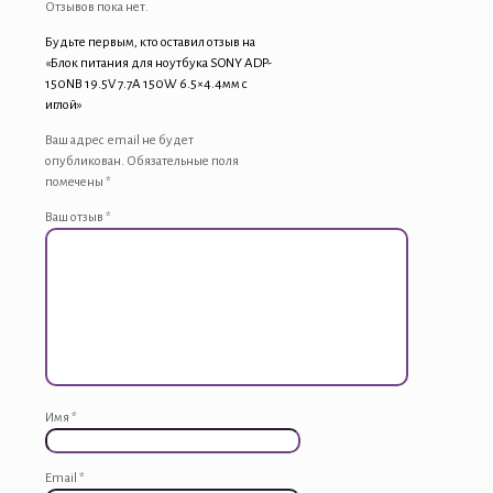
Отзывов пока нет.
Будьте первым, кто оставил отзыв на
«Блок питания для ноутбука SONY ADP-
150NB 19.5V 7.7A 150W 6.5×4.4мм с
иглой»
Ваш адрес email не будет
опубликован.
Обязательные поля
помечены
*
Ваш отзыв
*
Имя
*
Email
*