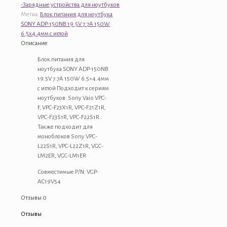
питания
-Зарядные устройства для ноутбуков
для
Метка:
Блок питания для ноутбука
ноутбука
SONY ADP-150NB 19.5V 7.7A 150W
SONY
6.5x4.4мм с иглой
ADP-
Описание
150NB
19.5V
Блок питания для
7.7A
ноутбука SONY ADP-150NB
150W
19.5V 7.7A 150W 6.5×4.4мм
6.5x4.4мм
с иглой Подходит к сериям
с
ноутбуков: Sony Vaio VPC-
иглой
F, VPC-F23X1R, VPC-F21Z1R,
VPC-F23S1R, VPC-F22S1R.
Также подходит для
моноблоков Sony VPC-
L22S1R, VPC-L22Z1R, VGC-
LM2ER, VGC-LM1ER
Совместимые P/N: VGP-
AC19V54
Отзывы
0
Отзывы