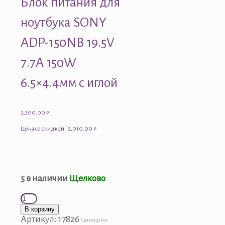
Блок питания для
ноутбука SONY
ADP-150NB 19.5V
7.7A 150W
6.5×4.4мм с иглой
2,300.00
₽
Цена со скидкой : 2,010.00 ₽
5 в наличии
Щелково
Количество
товара
В корзину
Блок
Артикул:
17826
Категория: