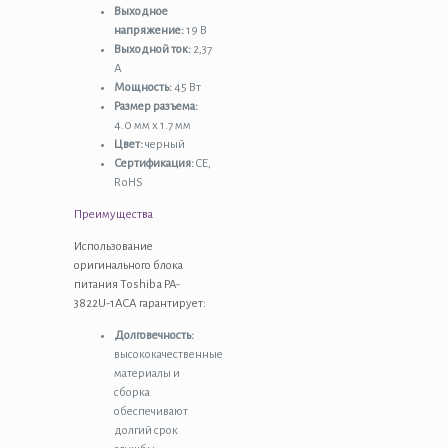
Выходное
напряжение:
19 В
Выходной ток:
2,37
А
Мощность:
45 Вт
Размер разъема:
4.0 мм x 1.7 мм
Цвет:
черный
Сертификация:
CE,
RoHS
Преимущества
Использование
оригинального блока
питания Toshiba PA-
3822U-1ACA гарантирует:
Долговечность:
высококачественные
материалы и
сборка
обеспечивают
долгий срок