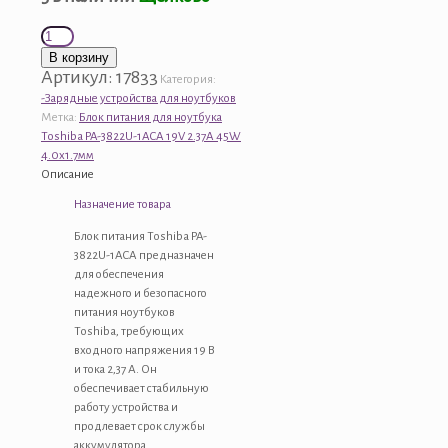
Количество
товара
В корзину
Блок
Артикул:
17833
Категория:
питания
-Зарядные устройства для ноутбуков
для
Метка:
Блок питания для ноутбука
ноутбука
Toshiba PA-3822U-1ACA 19V 2.37A 45W
Toshiba
4.0x1.7мм
PA-
Описание
3822U-
Назначение товара
1ACA
19V
Блок питания Toshiba PA-
2.37A
3822U-1ACA предназначен
45W
для обеспечения
4.0x1.7мм
надежного и безопасного
питания ноутбуков
Toshiba, требующих
входного напряжения 19 В
и тока 2,37 А. Он
обеспечивает стабильную
работу устройства и
продлевает срок службы
аккумулятора.