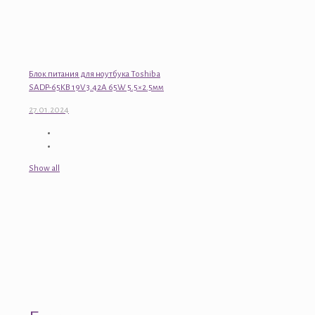
Блок питания для ноутбука Toshiba
SADP-65KB 19V 3.42A 65W 5.5×2.5мм
27.01.2024
Show all