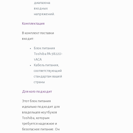
диапазона
входных
напряжений.
Комплектация
В комплект поставки
входит:
Блок питания
Toshiba PA-3822U-
1ACA
Кабель питания,
соответствующий
стандартам вашей
страны
Для кого подходит
Этот блок питания
идеально подходит для
владельцев ноутбуков
Toshiba, которым
требуется надежное и
безопасное питание. Он