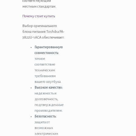
соответствующий
местным стандартам.
Почему стоит купить
Выбор оригинального
блока питания Toshiba PA-
3822U-1ACA обеспечивает:
Гарантированную
совместимость:
точное
соответствие
техническим
требованиям
вашего ноутбука.
Высокое качество:
надежность и
долговечность,
подтвержденные
производителем.
Безопасность:
защита от
возможных
электрических