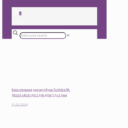
0
0.00 ₽
✕
Блок питания для ноутбука Toshiba PA-
3822U-1ACA 19V 2.37A 45W 5.5×2.5мм
27.01.2024