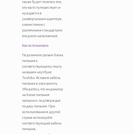
также будет полезен тем,
кто часто путешествует и
нуждается в
универсальном адаптере,
совместимом с
различными стандартами
входного напряжения.
Как использовать
Подключите разъем блока
питания к
соответствующему порту
на вашем ноутбуке
Toshiba. Вставьте кабель
питания в электросеть.
Убедитесь, что индикатор
на блоке питания
загорелся, подтверждая
подачу питания. При
использовании в другой
стране используйте
соответствующий кабель
питания,