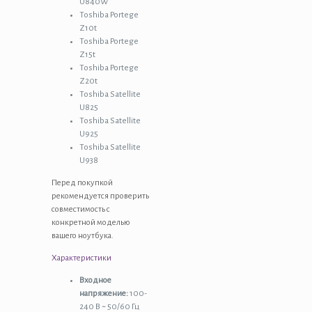
U840W
Toshiba Portege
Z10t
Toshiba Portege
Z15t
Toshiba Portege
Z20t
Toshiba Satellite
U825
Toshiba Satellite
U925
Toshiba Satellite
U938
Перед покупкой
рекомендуется проверить
совместимость с
конкретной моделью
вашего ноутбука.
Характеристики
Входное
напряжение:
100-
240 В ~ 50/60 Гц