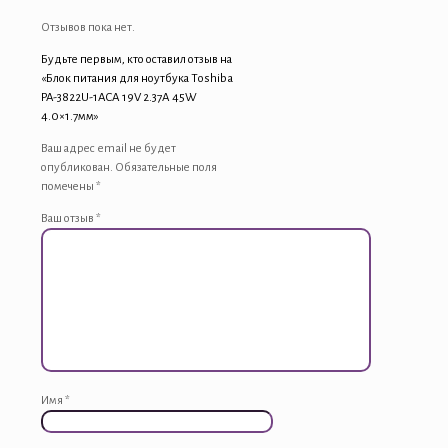
Отзывов пока нет.
Будьте первым, кто оставил отзыв на
«Блок питания для ноутбука Toshiba
PA-3822U-1ACA 19V 2.37A 45W
4.0×1.7мм»
Ваш адрес email не будет
опубликован.
Обязательные поля
помечены
*
Ваш отзыв
*
Имя
*