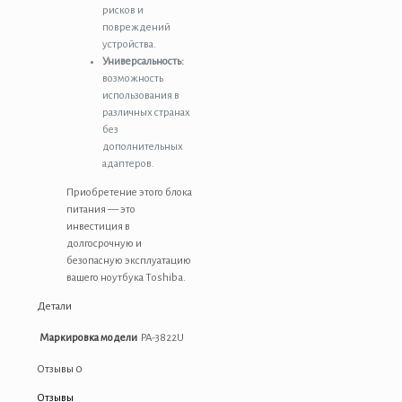
рисков и
повреждений
устройства.
Универсальность:
возможность
использования в
различных странах
без
дополнительных
адаптеров.
Приобретение этого блока
питания — это
инвестиция в
долгосрочную и
безопасную эксплуатацию
вашего ноутбука Toshiba.
Детали
Маркировка модели
PA-3822U
Отзывы
0
Отзывы