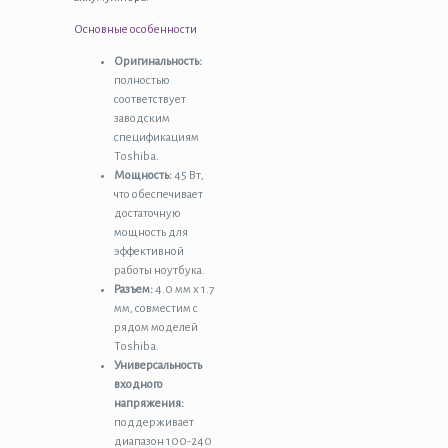
Основные особенности
Оригинальность:
полностью
соответствует
заводским
спецификациям
Toshiba.
Мощность:
45 Вт,
что обеспечивает
достаточную
мощность для
эффективной
работы ноутбука.
Разъем:
4.0 мм x 1.7
мм, совместим с
рядом моделей
Toshiba.
Универсальность
входного
напряжения:
поддерживает
диапазон 100-240