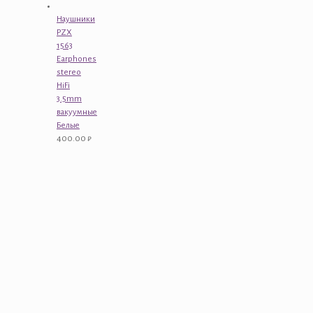
Наушники
PZX
1563
Earphones
stereo
HiFi
3.5mm
вакуумные
Белые
400.00
₽