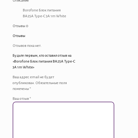
Описание
BA25A
Type-
Borofone Блок питания
C
BA25A Type-C 3A 1m White
3A
Отзывы
0
1m
White
Отзывы
Отзывов пока нет.
Будьте первым, кто оставил отзыв на
«Borofone Блок питания BA25A Type-C
3A 1m White»
Ваш адрес email не будет
опубликован.
Обязательные поля
помечены
*
Ваш отзыв
*