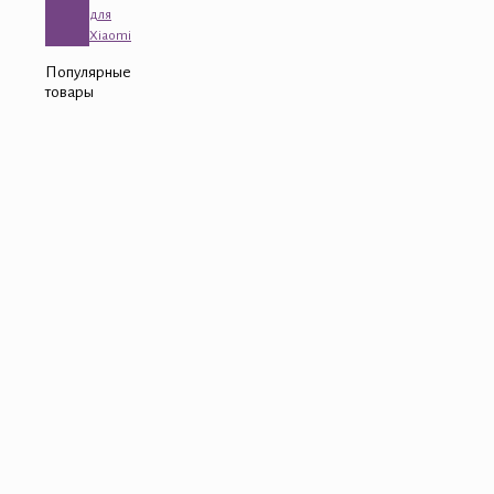
для
Xiaomi
Популярные
товары