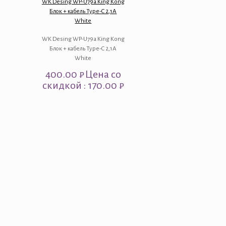
WK Desing WP-U79a King Kong
Блок + кабель Type-C 2,1A
White
WK Desing WP-U79a King Kong
Блок + кабель Type-C 2,1A
White
400.00
₽
Цена со
скидкой : 170.00 ₽