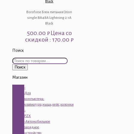
Black
Borofone Блок питания Orion
single BA48A Lightning 2.1A
Black
500.00
₽
Цена со
скидкой : 170.00 ₽
Поиск
Искать:
Поиск
Магазин
-
Для
компьютера:
клавиатура,мышь,кейс,колонки
-
PZX
-Автомобильное
зарядное
устройство