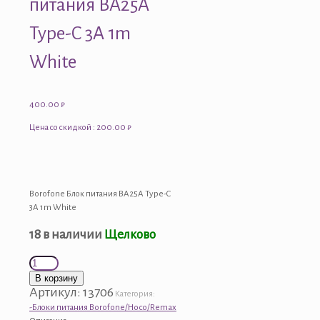
питания BA25A
Type-C 3A 1m
White
400.00
₽
Цена со скидкой : 200.00 ₽
Borofone Блок питания BA25A Type-C
3A 1m White
18 в наличии
Щелково
Количество
товара
В корзину
Borofone
Артикул:
13706
Категория:
Блок
-Блоки питания Borofone/Hoco/Remax
питания