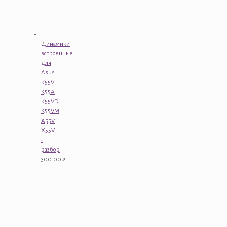
Динамики
встроенные
для
Asus
K55V
K55A
K55VD
K55VM
A55V
X55V
-
разбор
300.00
₽