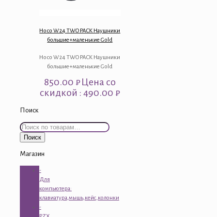
Hoco W24 TWO PACK Наушники
большие+маленькие Gold
Hoco W24 TWO PACK Наушники
большие+маленькие Gold
850.00
₽
Цена со
скидкой : 490.00 ₽
Поиск
Искать:
Поиск
Магазин
-
Для
компьютера:
клавиатура,мышь,кейс,колонки
-
PZX