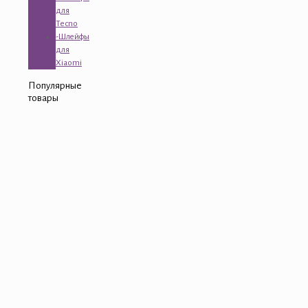
для
Tecno
-Шлейфы
для
Xiaomi
Популярные
товары