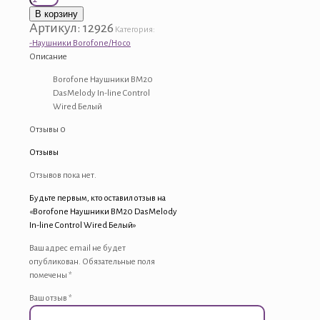
товара
В корзину
Borofone
Артикул:
12926
Категория:
Наушники
-Наушники Borofone/Hoco
BM20
Описание
DasMelody
In-
Borofone Наушники BM20
line
DasMelody In-line Control
Control
Wired Белый
Wired
Отзывы
0
Белый
Отзывы
Отзывов пока нет.
Будьте первым, кто оставил отзыв на
«Borofone Наушники BM20 DasMelody
In-line Control Wired Белый»
Ваш адрес email не будет
опубликован.
Обязательные поля
помечены
*
Ваш отзыв
*