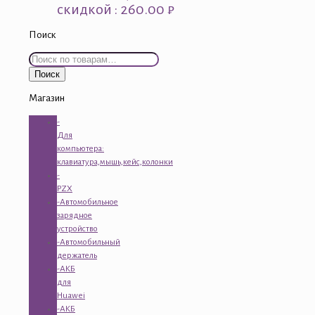
скидкой : 260.00 ₽
Поиск
Искать:
Поиск
Магазин
-
Для
компьютера:
клавиатура,мышь,кейс,колонки
-
PZX
-Автомобильное
зарядное
устройство
-Автомобильный
держатель
-АКБ
для
Huawei
-АКБ