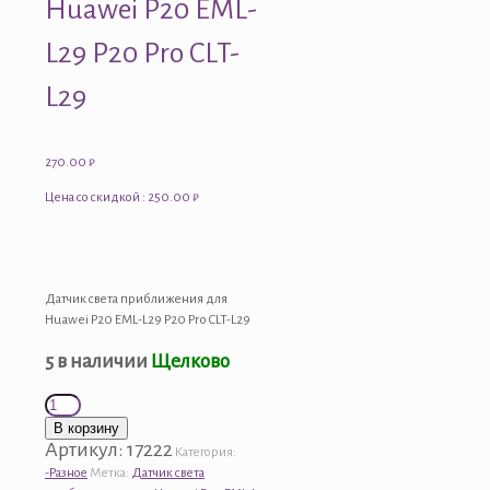
Huawei P20 EML-
L29 P20 Pro CLT-
L29
270.00
₽
Цена со скидкой : 250.00 ₽
Датчик света приближения для
Huawei P20 EML-L29 P20 Pro CLT-L29
5 в наличии
Щелково
Количество
товара
В корзину
Датчик
Артикул:
17222
Категория:
света
-Разное
Метка:
Датчик света
приближения