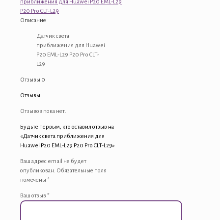
приближения для Huawei P20 EML-L29
для
P20 Pro CLT-L29
Huawei
Описание
P20
EML-
Датчик света
L29
приближения для Huawei
P20
P20 EML-L29 P20 Pro CLT-
Pro
L29
CLT-
Отзывы
0
L29
Отзывы
Отзывов пока нет.
Будьте первым, кто оставил отзыв на
«Датчик света приближения для
Huawei P20 EML-L29 P20 Pro CLT-L29»
Ваш адрес email не будет
опубликован.
Обязательные поля
помечены
*
Ваш отзыв
*