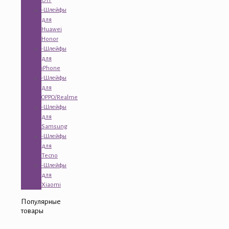
ОТГ
-Шлейфы
для
Huawei
Honor
-Шлейфы
для
iPhone
-Шлейфы
для
OPPO/Realme
-Шлейфы
для
Samsung
-Шлейфы
для
Tecno
-Шлейфы
для
Xiaomi
Популярные
товары