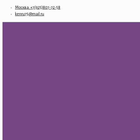
Москва: +7(925)807-72-58
kenru75@mail.ru