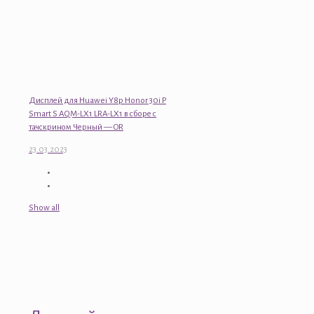
Дисплей для Huawei Y8p Honor 30i P
Smart S AQM-LX1 LRA-LX1 в сборе с
тачскрином Черный — OR
23.03.2023
Show all