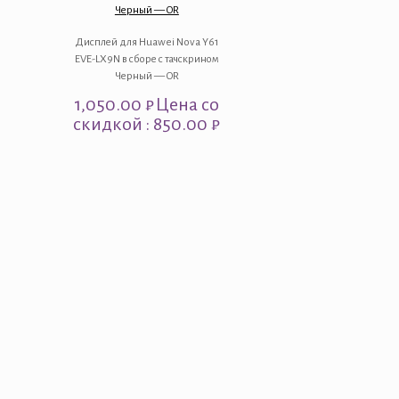
Черный — OR
Дисплей для Huawei Nova Y61
EVE-LX9N в сборе с тачскрином
Черный — OR
1,050.00
₽
Цена со
скидкой : 850.00 ₽