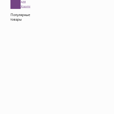
для
Xiaomi
Популярные
товары