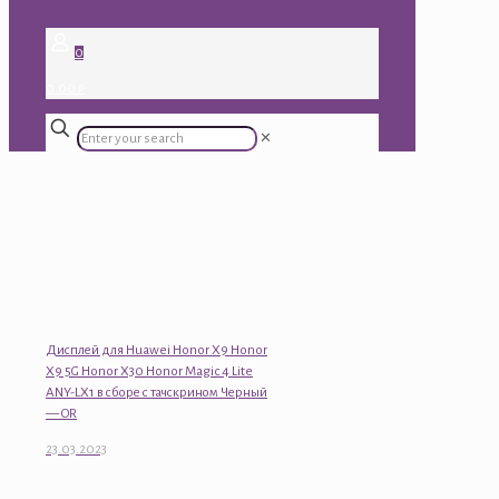
0
0.00 ₽
✕
Дисплей для Huawei Honor X9 Honor
X9 5G Honor X30 Honor Magic 4 Lite
ANY-LX1 в сборе с тачскрином Черный
— OR
23.03.2023