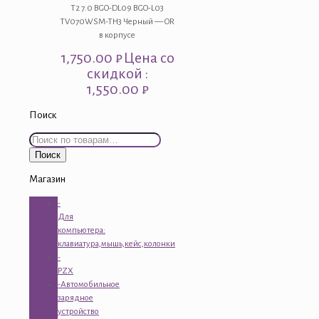
T2 7.0 BGO-DL09 BGO-L03
TV070WSM-TH3 Черный — OR
в корпусе
1,750.00
₽
Цена со
скидкой :
1,550.00 ₽
Поиск
Искать:
Поиск
Магазин
-
Для
компьютера:
клавиатура,мышь,кейс,колонки
-
PZX
-Автомобильное
зарядное
устройство