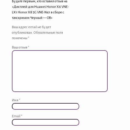
Будьте первым, кто оставил отзыв на
-
«Дисплей для Huawei Honor X6 VNE-
OR
LX1 Honor X8 5G VNE-N41 в сборе с
тачскрином Черный — OR»
Ваш адрес email не будет
опубликован.
Обязательные поля
помечены
*
Ваш отзыв
*
Имя
*
Email
*