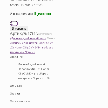
LX1 Honor X8 5G VNE-N41 в сборе с
тачскрином Черный — OR
2 в наличии
Щелково
Количество
товара
В корзину
Дисплей
Артикул:
17143
Категория:
для
-Дисплеи для Huawei Honor
Метка:
Huawei
Дисплей для Huawei Honor X6 VNE-
Honor
LX1 Honor X8 5G VNE-N41 в сборе с
X6
тачскрином Черный
VNE-
Описание
LX1
Honor
Дисплей для Huawei
X8
Honor X6 VNE-LX1 Honor
5G
X8 5G VNE-N41 в сборе с
VNE-
тачскрином Черный — OR
N41
Отзывы
0
в
сборе
Отзывы
с
тачскрином
Отзывов пока нет.
Черный