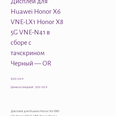
Дисплей для
Huawei Honor X6
VNE-LX1 Honor X8
5G VNE-N41 в
сборе с
тачскрином
Черный — OR
900.00
₽
Цена со скидкой : 700.00 ₽
Дисплей для Huawei Honor X6 VNE-