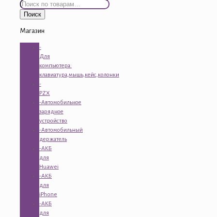
Искать:
Поиск
Магазин
-
Для
компьютера:
клавиатура,мышь,кейс,колонки
-
PZX
-Автомобильное
зарядное
устройство
-Автомобильный
держатель
-АКБ
для
Huawei
-АКБ
для
iPhone
-АКБ
для