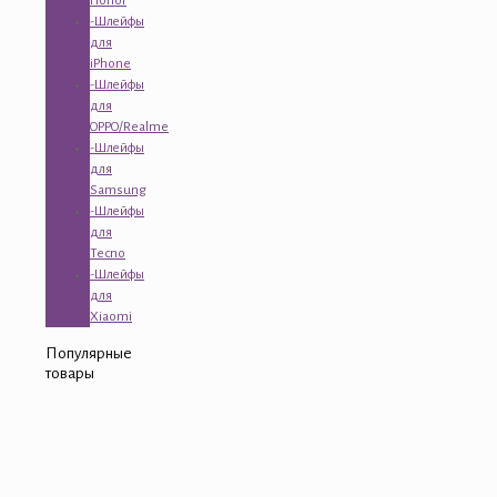
Honor
-Шлейфы
для
iPhone
-Шлейфы
для
OPPO/Realme
-Шлейфы
для
Samsung
-Шлейфы
для
Tecno
-Шлейфы
для
Xiaomi
Популярные
товары