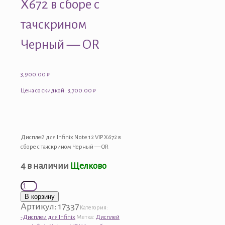
X672 в сборе с
тачскрином
Черный — OR
3,900.00
₽
Цена со скидкой : 3,700.00 ₽
Дисплей для Infinix Note 12 VIP X672 в
сборе с тачскрином Черный — OR
4 в наличии
Щелково
Количество
товара
В корзину
Дисплей
Артикул:
17337
Категория:
для
-Дисплеи для Infinix
Метка:
Дисплей
Infinix