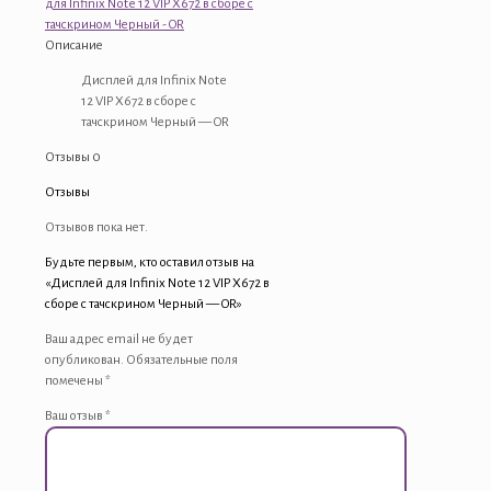
для Infinix Note 12 VIP X672 в сборе с
Note
тачскрином Черный - OR
12
Описание
VIP
X672
Дисплей для Infinix Note
в
12 VIP X672 в сборе с
сборе
тачскрином Черный — OR
с
Отзывы
0
тачскрином
Черный
Отзывы
-
OR
Отзывов пока нет.
Будьте первым, кто оставил отзыв на
«Дисплей для Infinix Note 12 VIP X672 в
сборе с тачскрином Черный — OR»
Ваш адрес email не будет
опубликован.
Обязательные поля
помечены
*
Ваш отзыв
*