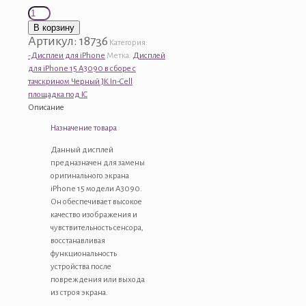
Количество
товара
В корзину
Дисплей
Артикул:
18736
Категория:
для
-Дисплеи для iPhone
Метка:
Дисплей
iPhone
для iPhone 15 A3090 в сборе с
15
тачскрином Черный JK In-Cell
A3090
площадка под IC
в
Описание
сборе
Назначение товара
с
тачскрином
Данный дисплей
Черный
предназначен для замены
JK
оригинального экрана
In-
iPhone 15 модели A3090.
Cell
Он обеспечивает высокое
площадка
качество изображения и
под
чувствительность сенсора,
IC
восстанавливая
функциональность
устройства после
повреждения или выхода
из строя экрана.