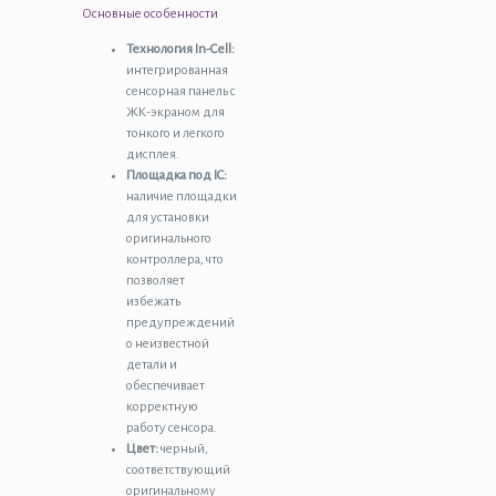
Основные особенности
Технология In-Cell:
интегрированная
сенсорная панель с
ЖК-экраном для
тонкого и легкого
дисплея.
Площадка под IC:
наличие площадки
для установки
оригинального
контроллера, что
позволяет
избежать
предупреждений
о неизвестной
детали и
обеспечивает
корректную
работу сенсора.
Цвет:
черный,
соответствующий
оригинальному