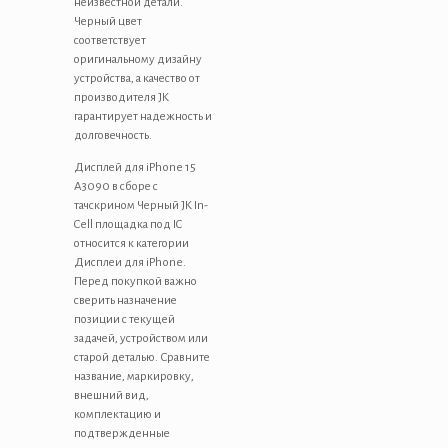
неизвестной детали.
Черный цвет
соответствует
оригинальному дизайну
устройства, а качество от
производителя JK
гарантирует надежность и
долговечность.
Дисплей для iPhone 15
A3090 в сборе с
тачскрином Черный JK In-
Cell площадка под IC
относится к категории
Дисплеи для iPhone.
Перед покупкой важно
сверить назначение
позиции с текущей
задачей, устройством или
старой деталью. Сравните
название, маркировку,
внешний вид,
комплектацию и
подтвержденные