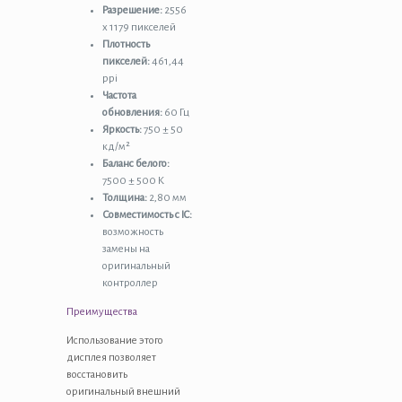
Разрешение:
2556
x 1179 пикселей
Плотность
пикселей:
461,44
ppi
Частота
обновления:
60 Гц
Яркость:
750 ± 50
кд/м²
Баланс белого:
7500 ± 500 K
Толщина:
2,80 мм
Совместимость с IC:
возможность
замены на
оригинальный
контроллер
Преимущества
Использование этого
дисплея позволяет
восстановить
оригинальный внешний