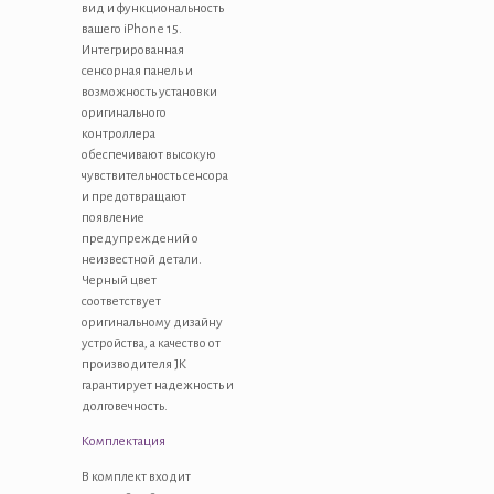
вид и функциональность
вашего iPhone 15.
Интегрированная
сенсорная панель и
возможность установки
оригинального
контроллера
обеспечивают высокую
чувствительность сенсора
и предотвращают
появление
предупреждений о
неизвестной детали.
Черный цвет
соответствует
оригинальному дизайну
устройства, а качество от
производителя JK
гарантирует надежность и
долговечность.
Комплектация
В комплект входит