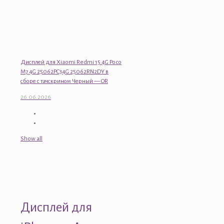
Дисплей для Xiaomi Redmi 15 4G Poco
M7 4G 25062PC34G 25062RN2DY в
сборе с тачскрином Черный — OR
26.06.2026
Show all
Дисплей для