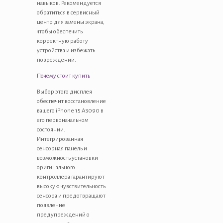
навыков. Рекомендуется
обратиться в сервисный
центр для замены экрана,
чтобы обеспечить
корректную работу
устройства и избежать
повреждений.
Почему стоит купить
Выбор этого дисплея
обеспечит восстановление
вашего iPhone 15 A3090 в
его первоначальном
состоянии.
Интегрированная
сенсорная панель и
возможность установки
оригинального
контроллера гарантируют
высокую чувствительность
сенсора и предотвращают
появление
предупреждений о