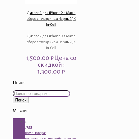
Дисплей для iPhone Xs Max в
сборе с тачскрином Черный JK
In-Cell
Дисплей для iPhone Xs Max в
сборе с тачскрином Черный JK
In-Cell
1,500.00
₽
Цена со
скидкой :
1,300.00 ₽
Поиск
Искать:
Поиск
Магазин
-
Для
компьютера:
клавиатура,мышь,кейс,колонки