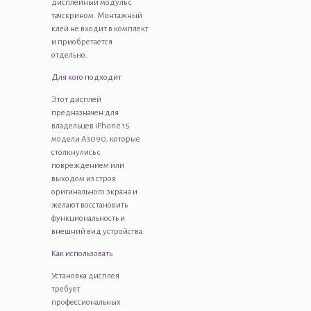
дисплейный модуль с
тачскрином. Монтажный
клей не входит в комплект
и приобретается
отдельно.
Для кого подходит
Этот дисплей
предназначен для
владельцев iPhone 15
модели A3090, которые
столкнулись с
повреждением или
выходом из строя
оригинального экрана и
желают восстановить
функциональность и
внешний вид устройства.
Как использовать
Установка дисплея
требует
профессиональных