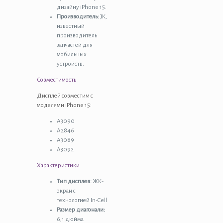
дизайну iPhone 15.
Производитель:
JK,
известный
производитель
запчастей для
мобильных
устройств.
Совместимость
Дисплей совместим с
моделями iPhone 15:
A3090
A2846
A3089
A3092
Характеристики
Тип дисплея:
ЖК-
экран с
технологией In-Cell
Размер диагонали:
6,1 дюйма