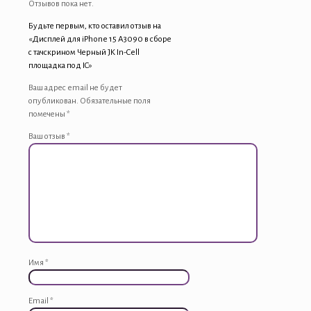
Отзывов пока нет.
Будьте первым, кто оставил отзыв на
«Дисплей для iPhone 15 A3090 в сборе
с тачскрином Черный JK In-Cell
площадка под IC»
Ваш адрес email не будет
опубликован.
Обязательные поля
помечены
*
Ваш отзыв
*
Имя
*
Email
*