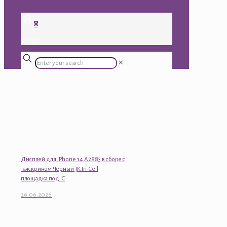
0
0.00 ₽
✕
Дисплей для iPhone 14 A2883 в сборе с
тачскрином Черный JK In-Cell
площадка под IC
26.06.2026