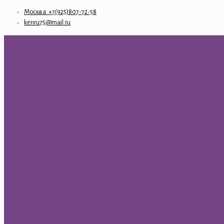
Москва: +7(925)807-72-58
kenru75@mail.ru