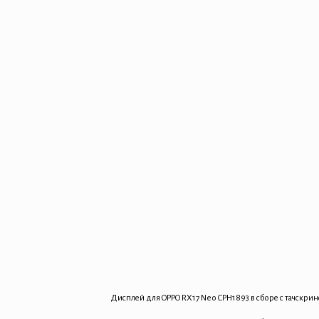
Дисплей для OPPO RX17 Neo CPH1893 в сборе с тачскр