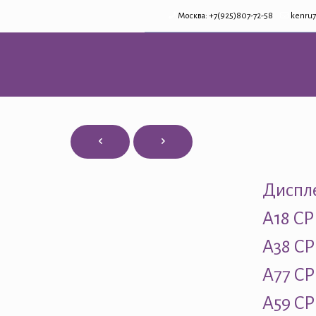
Москва: +7(925)807-72-58
kenru7
Диспл
A18 C
A38 C
A77 C
A59 CP