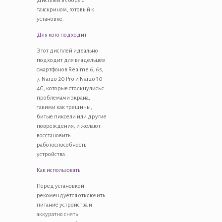
Дисплей в сборе с
тачскрином, готовый к
установке.
Для кого подходит
Этот дисплей идеально
подходит для владельцев
смартфонов Realme 6, 6s,
7, Narzo 20 Pro и Narzo 30
4G, которые столкнулись с
проблемами экрана,
такими как трещины,
битые пиксели или другие
повреждения, и желают
восстановить
работоспособность
устройства.
Как использовать
Перед установкой
рекомендуется отключить
питание устройства и
аккуратно снять