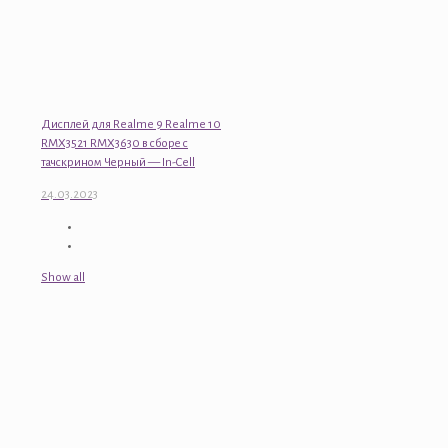
Дисплей для Realme 9 Realme 10
RMX3521 RMX3630 в сборе с
тачскрином Черный — In-Cell
24.03.2023
Show all