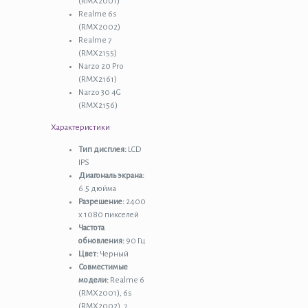
(RMX2001)
Realme 6s
(RMX2002)
Realme 7
(RMX2155)
Narzo 20 Pro
(RMX2161)
Narzo 30 4G
(RMX2156)
Характеристики
Тип дисплея:
LCD
IPS
Диагональ экрана:
6.5 дюйма
Разрешение:
2400
x 1080 пикселей
Частота
обновления:
90 Гц
Цвет:
Черный
Совместимые
модели:
Realme 6
(RMX2001), 6s
(RMX2002), 7