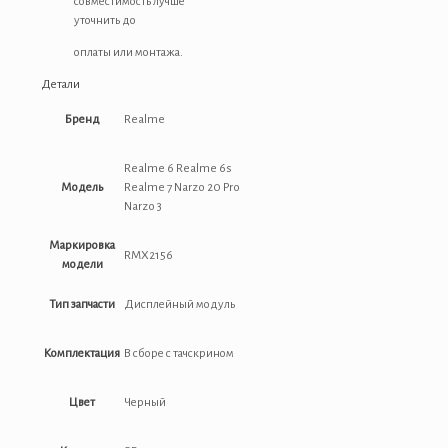
совместимость лучше
уточнить до
оплаты или монтажа.
Детали
Бренд
Realme
Realme 6 Realme 6s
Модель
Realme 7 Narzo 20 Pro
Narzo 3
Маркировка
RMX2156
модели
Тип запчасти
Дисплейный модуль
Комплектация
В сборе с тачскрином
Цвет
Черный