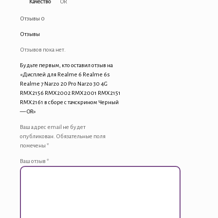
Качество
OR
Отзывы
0
Отзывы
Отзывов пока нет.
Будьте первым, кто оставил отзыв на
«Дисплей для Realme 6 Realme 6s
Realme 7 Narzo 20 Pro Narzo 30 4G
RMX2156 RMX2002 RMX2001 RMX2151
RMX2161 в сборе с тачскрином Черный
— OR»
Ваш адрес email не будет
опубликован.
Обязательные поля
помечены
*
Ваш отзыв
*