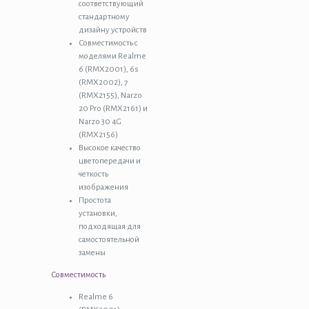
соответствующий
стандартному
дизайну устройств
Совместимость с
моделями Realme
6 (RMX2001), 6s
(RMX2002), 7
(RMX2155), Narzo
20 Pro (RMX2161) и
Narzo 30 4G
(RMX2156)
Высокое качество
цветопередачи и
четкость
изображения
Простота
установки,
подходящая для
самостоятельной
замены
Совместимость
Realme 6