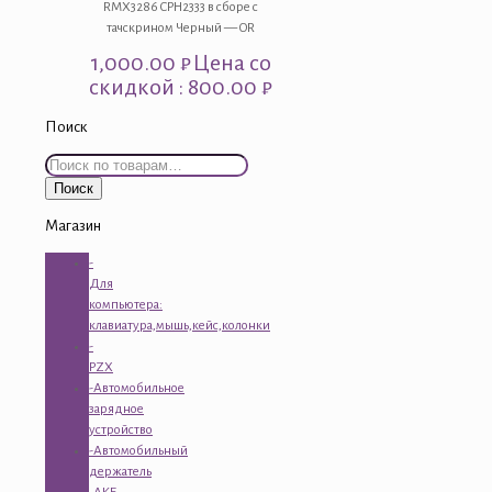
RMX3286 CPH2333 в сборе с
тачскрином Черный — OR
1,000.00
₽
Цена со
скидкой : 800.00 ₽
Поиск
Искать:
Поиск
Магазин
-
Для
компьютера:
клавиатура,мышь,кейс,колонки
-
PZX
-Автомобильное
зарядное
устройство
-Автомобильный
держатель