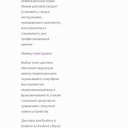
поврежденный экран.
Новый дисплей следует
установить, следуя
инструкциям,
прилагаемым к комплекту,
или обратиться к
специалисту для
профессиональной
замены.
Почему стоит купить
Выбор этого дисплея
обеспечит надежную
замену поврежденного
экрана вашего смартфона,
восстановит его
первоначальный вид и
функциональность, а также
сэкономит средства по
сравнению с покупкой
нового устройства.
Дисплей для Realme 6
Realme 6s Realme 7 Narzo