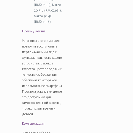
(RMX2155), Narzo
20 Pro (RMX2161),
Narzo 30 4G
(RMX2156)
Преимущества
Установка этого дисплея
позволит восстановить
первоначальный вид и
функциональность вашего
устройства. Высокое
качество цветопередачи и
четкость изображения
обеспечат комфортное
использование смартфона.
Простота установки делает
его доступным для
самостоятельной замены,
что экономит время и
деньги.
Комплектация