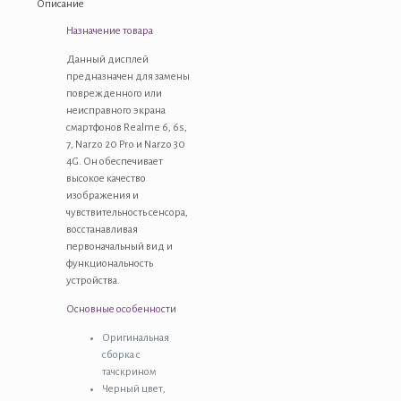
Описание
Narzo
Назначение товара
20
Pro
Данный дисплей
Narzo
предназначен для замены
30
поврежденного или
4G
неисправного экрана
RMX2156
смартфонов Realme 6, 6s,
RMX2002
7, Narzo 20 Pro и Narzo 30
RMX2001
4G. Он обеспечивает
RMX2151
высокое качество
RMX2161
изображения и
в
чувствительность сенсора,
сборе
восстанавливая
с
первоначальный вид и
тачскрином
функциональность
Черный
устройства.
-
OR
Основные особенности
Оригинальная
сборка с
тачскрином
Черный цвет,