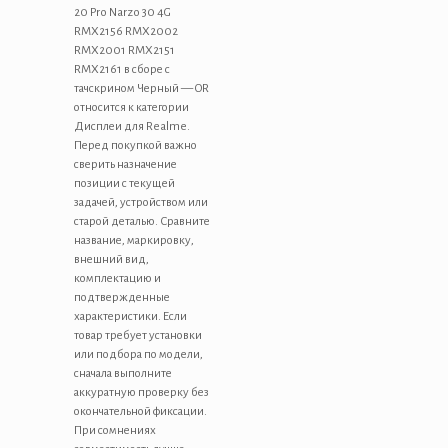
20 Pro Narzo 30 4G
RMX2156 RMX2002
RMX2001 RMX2151
RMX2161 в сборе с
тачскрином Черный — OR
относится к категории
Дисплеи для Realme.
Перед покупкой важно
сверить назначение
позиции с текущей
задачей, устройством или
старой деталью. Сравните
название, маркировку,
внешний вид,
комплектацию и
подтвержденные
характеристики. Если
товар требует установки
или подбора по модели,
сначала выполните
аккуратную проверку без
окончательной фиксации.
При сомнениях