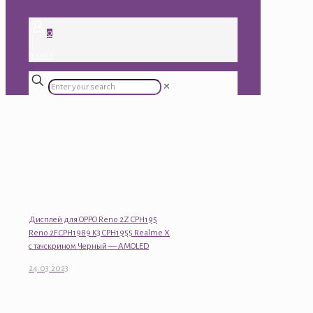
0
0.00 ₽
✕
Дисплей для OPPO Reno 2Z CPH195
Reno 2F CPH1989 K3 CPH1955 Realme X
с тачскрином Черный — AMOLED
24.03.2023