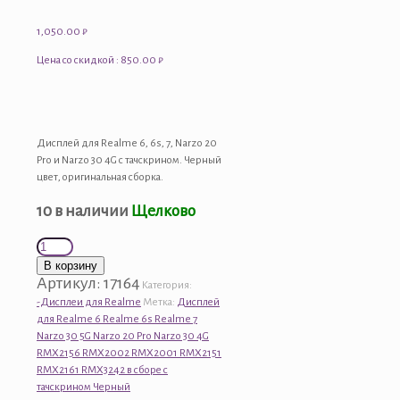
1,050.00
₽
Цена со скидкой : 850.00 ₽
Дисплей для Realme 6, 6s, 7, Narzo 20
Pro и Narzo 30 4G с тачскрином. Черный
цвет, оригинальная сборка.
10 в наличии
Щелково
Количество
товара
В корзину
Дисплей
Артикул:
17164
Категория:
для
-Дисплеи для Realme
Метка:
Дисплей
Realme
для Realme 6 Realme 6s Realme 7
6
Narzo 30 5G Narzo 20 Pro Narzo 30 4G
Realme
RMX2156 RMX2002 RMX2001 RMX2151
6s
RMX2161 RMX3242 в сборе с
Realme
тачскрином Черный
7