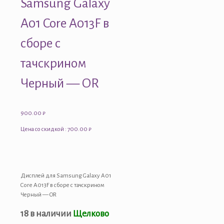
Samsung Galaxy
A01 Core A013F в
сборе с
тачскрином
Черный — OR
900.00
₽
Цена со скидкой : 700.00 ₽
Дисплей для Samsung Galaxy A01
Core A013F в сборе с тачскрином
Черный — OR
18 в наличии
Щелково