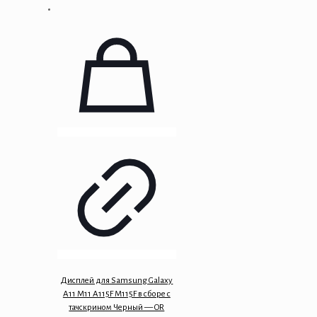
Дисплей для Samsung Galaxy
A11 M11 A115F M115F в сборе с
тачскрином Черный — OR