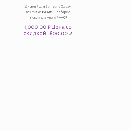
Дисплей для Samsung Galaxy
A11 M11 A115F M115F в сборе с
тачскрином Черный — OR
1,000.00
₽
Цена со
скидкой : 800.00 ₽