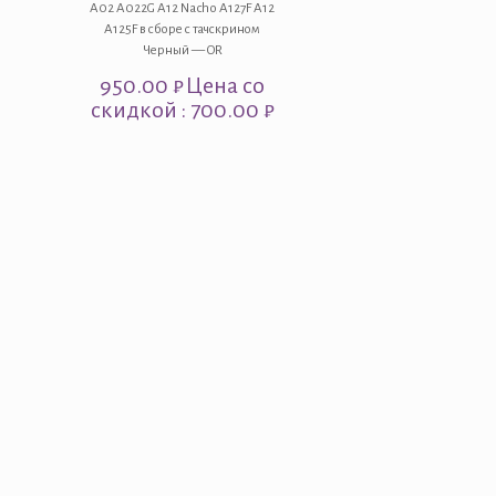
A02 A022G A12 Nacho A127F A12
A125F в сборе с тачскрином
Черный — OR
950.00
₽
Цена со
скидкой : 700.00 ₽