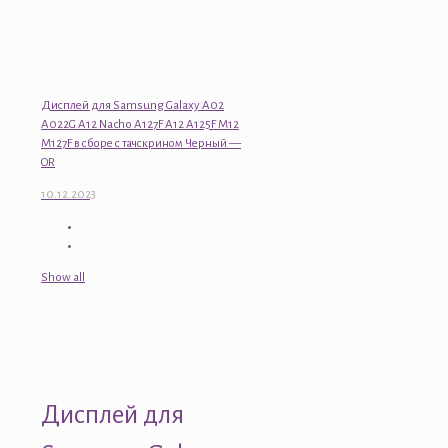
Дисплей для Samsung Galaxy A02
A022G A12 Nacho A127F A12 A125F M12
M127F в сборе с тачскрином Черный —
OR
10.12.2023
Show all
Дисплей для