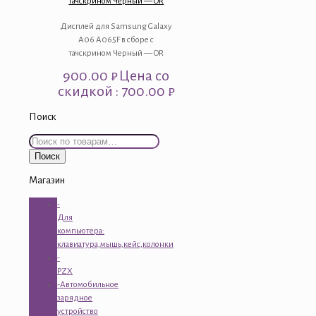
тачскрином Черный — OR
Дисплей для Samsung Galaxy
A06 A065F в сборе с
тачскрином Черный — OR
900.00
₽
Цена со
скидкой : 700.00 ₽
Поиск
Искать:
Поиск
Магазин
-
Для
компьютера:
клавиатура,мышь,кейс,колонки
-
PZX
-Автомобильное
зарядное
устройство