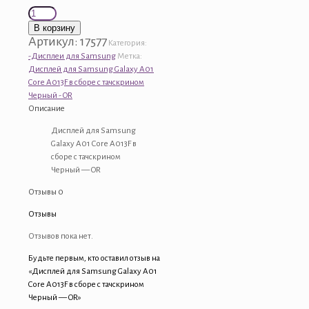
Количество
товара
В корзину
Дисплей
Артикул:
17577
Категория:
для
-Дисплеи для Samsung
Метка:
Samsung
Дисплей для Samsung Galaxy A01
Galaxy
Core A013F в сборе с тачскрином
A01
Черный - OR
Core
Описание
A013F
в
Дисплей для Samsung
сборе
Galaxy A01 Core A013F в
с
сборе с тачскрином
тачскрином
Черный — OR
Черный
Отзывы
0
-
OR
Отзывы
Отзывов пока нет.
Будьте первым, кто оставил отзыв на
«Дисплей для Samsung Galaxy A01
Core A013F в сборе с тачскрином
Черный — OR»