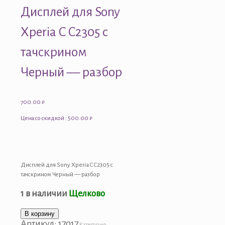
Дисплей для Sony
Xperia C C2305 с
тачскрином
Черный — разбор
700.00
₽
Цена со скидкой : 500.00 ₽
Дисплей для Sony Xperia C C2305 с
тачскрином Черный — разбор
1 в наличии
Щелково
Количество
В корзину
Артикул:
17017
товара
Категория: