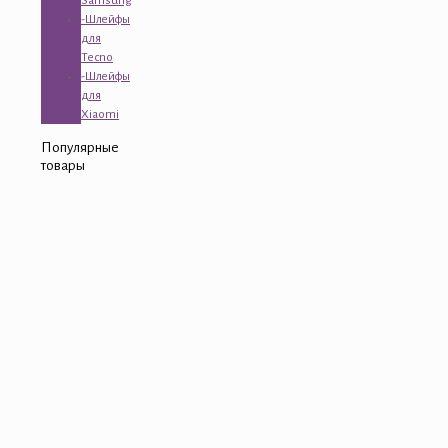
Samsung
-Шлейфы
для
Tecno
-Шлейфы
для
Xiaomi
Популярные
товары