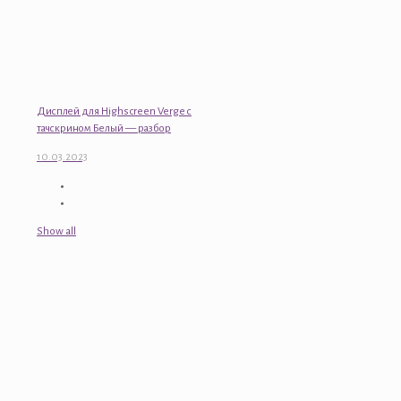
Дисплей для Highscreen Verge с
тачскрином Белый — разбор
10.03.2023
Show all