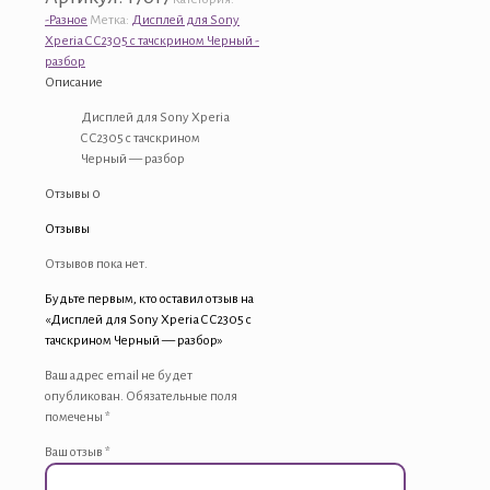
Дисплей
-Разное
Метка:
Дисплей для Sony
для
Xperia C C2305 с тачскрином Черный -
Sony
разбор
Xperia
Описание
C
Дисплей для Sony Xperia
C2305
C C2305 с тачскрином
с
Черный — разбор
тачскрином
Черный
Отзывы
0
-
разбор
Отзывы
Отзывов пока нет.
Будьте первым, кто оставил отзыв на
«Дисплей для Sony Xperia C C2305 с
тачскрином Черный — разбор»
Ваш адрес email не будет
опубликован.
Обязательные поля
помечены
*
Ваш отзыв
*