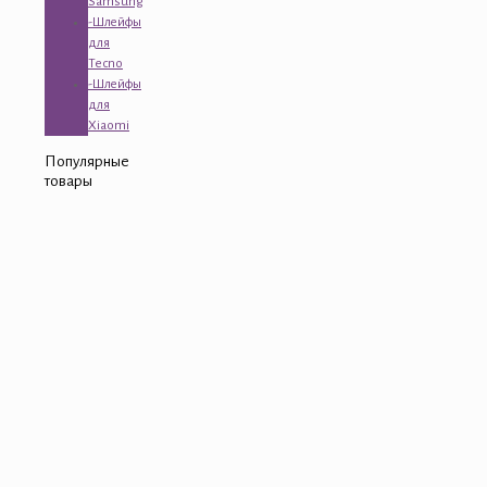
Samsung
-Шлейфы
для
Tecno
-Шлейфы
для
Xiaomi
Популярные
товары