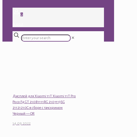
0
0.00 ₽
✕
Дисплей для Xiaomi 11T Xiaomi 11T Pro
Poco F4 GT 21081111RG 2107113SG
21121210G в сборе с тачскрином
Черный — OR
14.09.2022