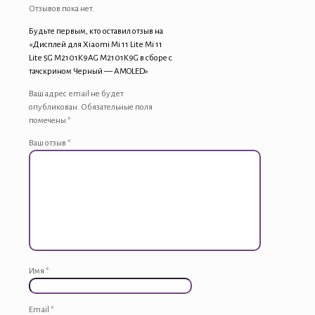
Черный
Отзывов пока нет.
-
Будьте первым, кто оставил отзыв на
AMOLED
«Дисплей для Xiaomi Mi 11 Lite Mi 11
Lite 5G M2101K9AG M2101K9G в сборе с
тачскрином Черный — AMOLED»
Ваш адрес email не будет
опубликован.
Обязательные поля
помечены
*
Ваш отзыв
*
Имя
*
Email
*